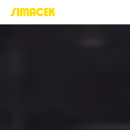
ACASĂ
PORTOFOLIU
BLOG
GREENSTANT
SOLARO
Login / Register