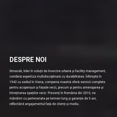
DESPRE NOI
Simacek, lider în soluții de înverzire urbană și facility management,
combină expertiza multidisciplinară cu durabilitatea. Înființată în
1942 cu sediul în Viena, compania noastră oferă servicii complete
pentru acoperișuri și fațade verzi, precum și pentru amenajarea și
întreținerea spațiilor verzi. Prezenți în România din 2010, ne
mândrim cu parteneriate pe termen lung și garanție de 5 ani,
reflectând angajamentul față de clienți și mediu.