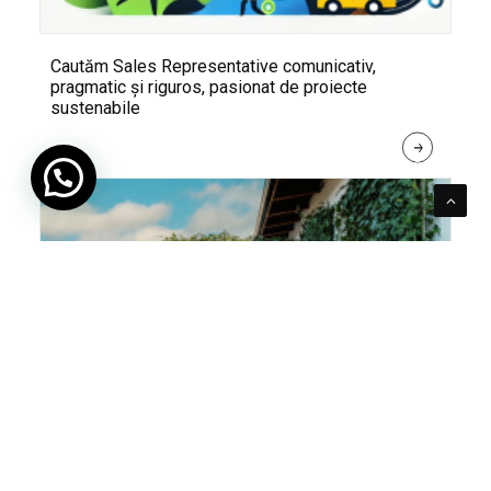
Cautăm Sales Representative comunicativ,
pragmatic și riguros, pasionat de proiecte
sustenabile
R
E
A
D 
M
O
R
E
Pentru verde e mereu loc. Cum poți integra în viața