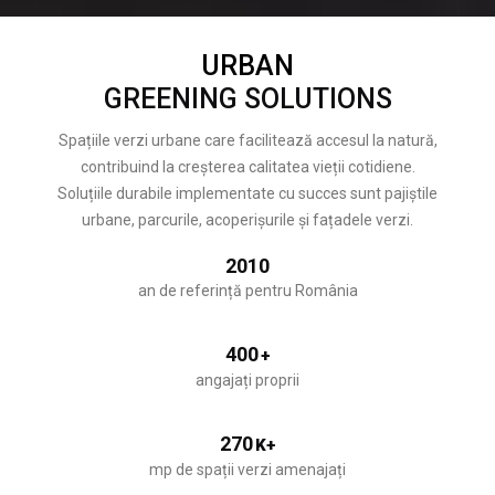
URBAN
GREENING SOLUTIONS
Spațiile verzi urbane care facilitează accesul la natură,
contribuind la creșterea calitatea vieții cotidiene.
Soluțiile durabile implementate cu succes sunt pajiștile
urbane, parcurile, acoperișurile și fațadele verzi.
2010
an de referință pentru România
400
+
angajați proprii
270
K+
mp de spații verzi amenajați