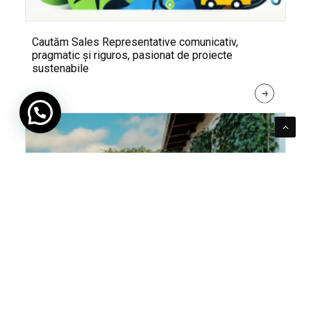
Cautăm Sales Representative comunicativ,
pragmatic și riguros, pasionat de proiecte
sustenabile
R
E
A
D 
M
O
R
E
Pentru verde e mereu loc. Cum poți integra în viața