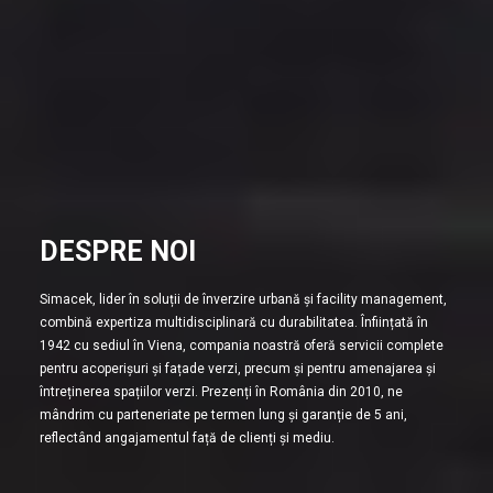
DESPRE NOI
Simacek, lider în soluții de înverzire urbană și facility management,
combină expertiza multidisciplinară cu durabilitatea. Înființată în
1942 cu sediul în Viena, compania noastră oferă servicii complete
pentru acoperișuri și fațade verzi, precum și pentru amenajarea și
întreținerea spațiilor verzi. Prezenți în România din 2010, ne
mândrim cu parteneriate pe termen lung și garanție de 5 ani,
reflectând angajamentul față de clienți și mediu.