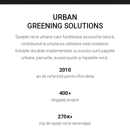
URBAN
GREENING SOLUTIONS
Spațiile verzi urbane care facilitează accesul la natură,
contribuind la creșterea calitatea vieții cotidiene.
Soluțiile durabile implementate cu succes sunt pajiștile
urbane, parcurile, acoperișurile și fațadele verzi.
2010
an de referință pentru România
400
+
angajați proprii
270
K+
mp de spații verzi amenajați