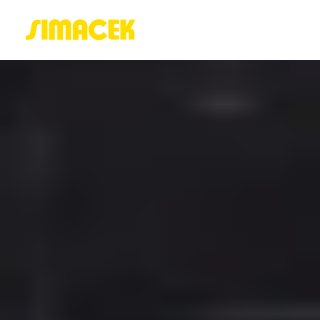
ACASĂ
PORTOFOLIU
BLOG
GREENSTANT
SOLARO
Login / Register