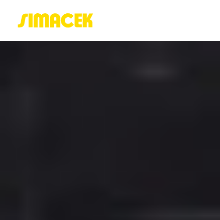
ACASĂ
PORTOFOLIU
BLOG
GREENSTANT
SOLARO
Login / Register