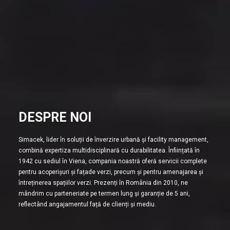
DESPRE NOI
Simacek, lider în soluții de înverzire urbană și facility management,
combină expertiza multidisciplinară cu durabilitatea. Înființată în
1942 cu sediul în Viena, compania noastră oferă servicii complete
pentru acoperișuri și fațade verzi, precum și pentru amenajarea și
întreținerea spațiilor verzi. Prezenți în România din 2010, ne
mândrim cu parteneriate pe termen lung și garanție de 5 ani,
reflectând angajamentul față de clienți și mediu.