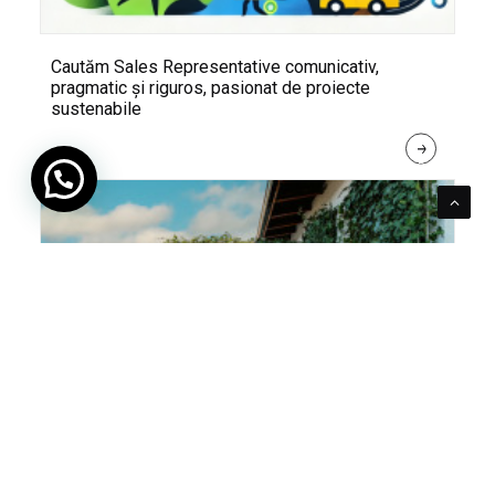
Cautăm Sales Representative comunicativ,
pragmatic și riguros, pasionat de proiecte
sustenabile
R
E
A
D 
M
O
R
E
Pentru verde e mereu loc. Cum poți integra în viața