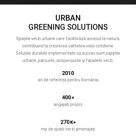
URBAN
GREENING SOLUTIONS
Spațiile verzi urbane care facilitează accesul la natură,
contribuind la creșterea calitatea vieții cotidiene.
Soluțiile durabile implementate cu succes sunt pajiștile
urbane, parcurile, acoperișurile și fațadele verzi.
2010
an de referință pentru România
400
+
angajați proprii
270
K+
mp de spații verzi amenajați