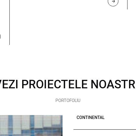
R
E
A
D 
M
O
R
E
VEZI PROIECTELE NOASTR
PORTOFOLIU
CONTINENTAL