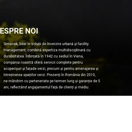
ESPRE NOI
Simacek, lider în soluții de înverzire urbană și facility
management, combină expertiza multidisciplinară cu
durabilitatea. Înființată în 1942 cu sediul în Viena,
compania noastră oferă servicii complete pentru
acoperișuri și fațade verzi, precum și pentru amenajarea și
întreținerea spațiilor verzi. Prezenți în România din 2010,
ne mândrim cu parteneriate pe termen lung și garanție de 5
ani, reflectând angajamentul față de clienți și mediu.