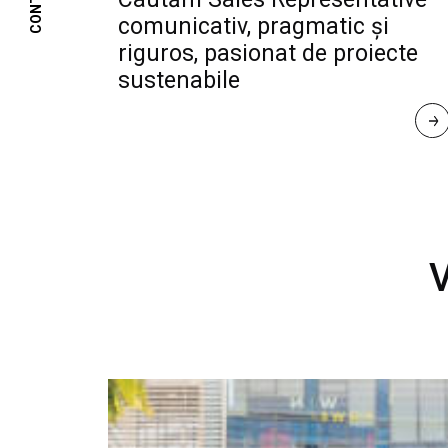
CONTACT
comunicativ, pragmatic și
riguros, pasionat de proiecte
sustenabile
R
E
A
D 
M
O
R
E