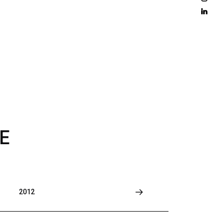
D 
M
O
R
E
E
2012