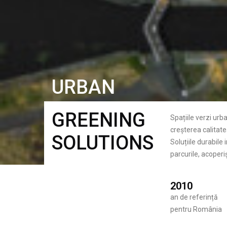
URBAN
GREENING
Spațiile verzi urb
creșterea calitatea
SOLUTIONS
Soluțiile durabile
parcurile, acoperiș
2010
an de referință
pentru România