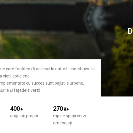
D
ane care facilitează accesul la natură, contribuind la
 vieții cotidiene.
 implementate cu succes sunt pajiștile urbane,
urile și fațadele verzi.
400
270
+
K+
angajați proprii
mp de spații verzi
amenajați