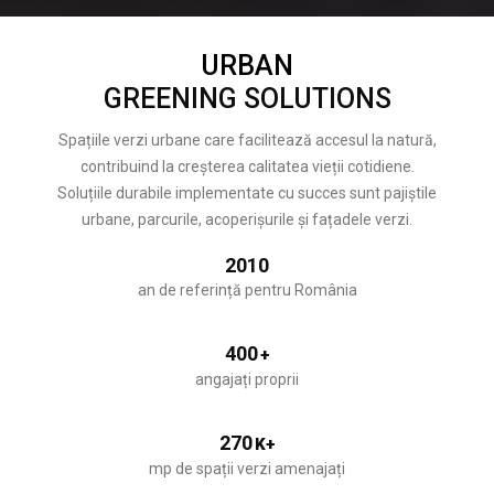
URBAN
GREENING SOLUTIONS
Spațiile verzi urbane care facilitează accesul la natură,
contribuind la creșterea calitatea vieții cotidiene.
Soluțiile durabile implementate cu succes sunt pajiștile
urbane, parcurile, acoperișurile și fațadele verzi.
2010
an de referință pentru România
400
+
angajați proprii
270
K+
mp de spații verzi amenajați