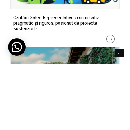
Cautăm Sales Representative comunicativ,
pragmatic și riguros, pasionat de proiecte
sustenabile
R
E
A
D 
M
O
R
E
Pentru verde e mereu loc. Cum poți integra în viața