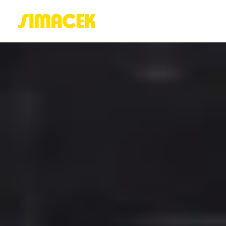
ACASĂ
PORTOFOLIU
BLOG
GREENSTANT
SOLARO
Login / Register