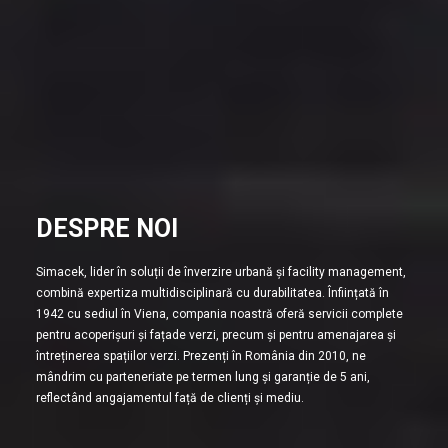
DESPRE NOI
Simacek, lider în soluții de înverzire urbană și facility management,
combină expertiza multidisciplinară cu durabilitatea. Înființată în
1942 cu sediul în Viena, compania noastră oferă servicii complete
pentru acoperișuri și fațade verzi, precum și pentru amenajarea și
întreținerea spațiilor verzi. Prezenți în România din 2010, ne
mândrim cu parteneriate pe termen lung și garanție de 5 ani,
reflectând angajamentul față de clienți și mediu.