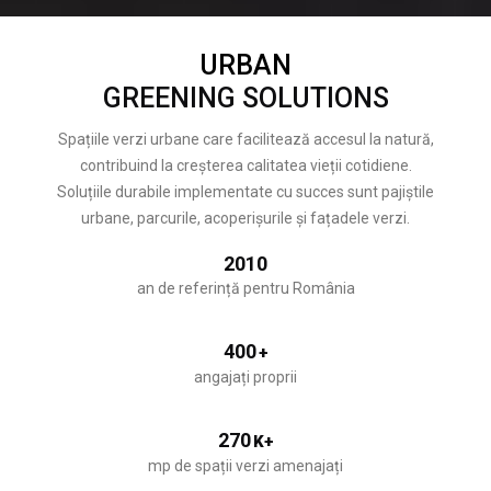
URBAN
GREENING SOLUTIONS
Spațiile verzi urbane care facilitează accesul la natură,
contribuind la creșterea calitatea vieții cotidiene.
Soluțiile durabile implementate cu succes sunt pajiștile
urbane, parcurile, acoperișurile și fațadele verzi.
2010
an de referință pentru România
400
+
angajați proprii
270
K+
mp de spații verzi amenajați