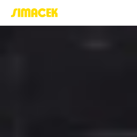
ACASĂ
PORTOFOLIU
BLOG
GREENSTANT
SOLARO
Login / Register