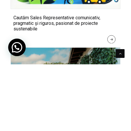
Cautăm Sales Representative comunicativ,
pragmatic și riguros, pasionat de proiecte
sustenabile
R
E
A
D 
M
O
R
E
Pentru verde e mereu loc. Cum poți integra în viața