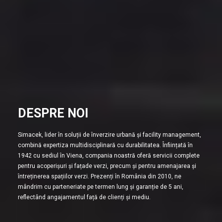
DESPRE NOI
Simacek, lider în soluții de înverzire urbană și facility management,
combină expertiza multidisciplinară cu durabilitatea. Înființată în
1942 cu sediul în Viena, compania noastră oferă servicii complete
pentru acoperișuri și fațade verzi, precum și pentru amenajarea și
întreținerea spațiilor verzi. Prezenți în România din 2010, ne
mândrim cu parteneriate pe termen lung și garanție de 5 ani,
reflectând angajamentul față de clienți și mediu.