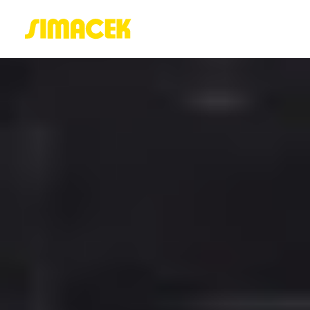
ACASĂ
PORTOFOLIU
BLOG
GREENSTANT
SOLARO
Login / Register