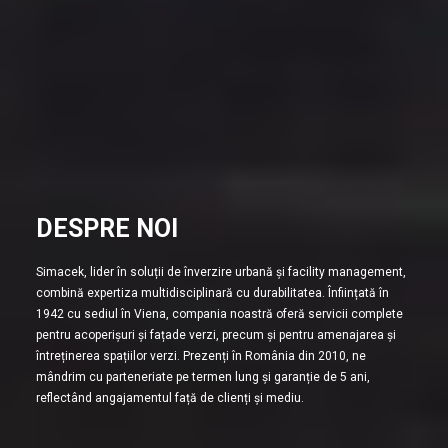
DESPRE NOI
Simacek, lider în soluții de înverzire urbană și facility management,
combină expertiza multidisciplinară cu durabilitatea. Înființată în
1942 cu sediul în Viena, compania noastră oferă servicii complete
pentru acoperișuri și fațade verzi, precum și pentru amenajarea și
întreținerea spațiilor verzi. Prezenți în România din 2010, ne
mândrim cu parteneriate pe termen lung și garanție de 5 ani,
reflectând angajamentul față de clienți și mediu.