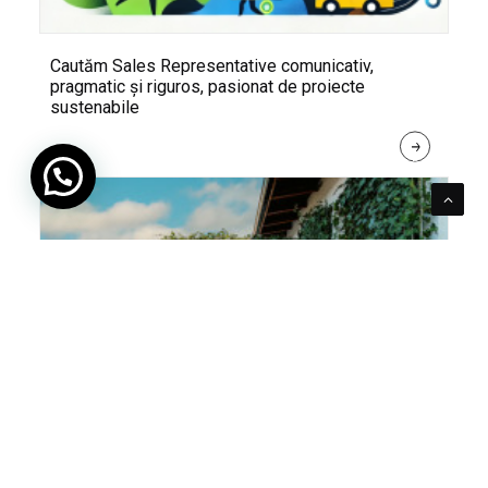
Cautăm Sales Representative comunicativ,
pragmatic și riguros, pasionat de proiecte
sustenabile
R
E
A
D 
M
O
R
E
Pentru verde e mereu loc. Cum poți integra în viața