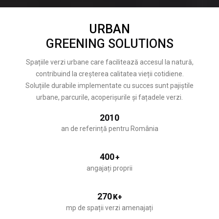
URBAN
GREENING SOLUTIONS
Spațiile verzi urbane care facilitează accesul la natură,
contribuind la creșterea calitatea vieții cotidiene.
Soluțiile durabile implementate cu succes sunt pajiștile
urbane, parcurile, acoperișurile și fațadele verzi.
2010
an de referință pentru România
400
+
angajați proprii
270
K+
mp de spații verzi amenajați