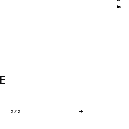
D 
M
O
R
E
E
2012