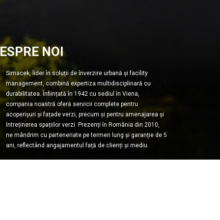
ESPRE NOI
Simacek, lider în soluții de înverzire urbană și facility
management, combină expertiza multidisciplinară cu
durabilitatea. Înființată în 1942 cu sediul în Viena,
compania noastră oferă servicii complete pentru
acoperișuri și fațade verzi, precum și pentru amenajarea și
întreținerea spațiilor verzi. Prezenți în România din 2010,
ne mândrim cu parteneriate pe termen lung și garanție de 5
ani, reflectând angajamentul față de clienți și mediu.