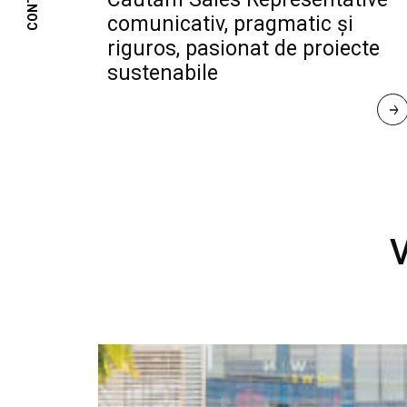
CONTACT
comunicativ, pragmatic și
riguros, pasionat de proiecte
sustenabile
R
E
A
D 
M
O
R
E