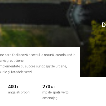
D
ane care facilitează accesul la natură, contribuind la
 vieții cotidiene.
 implementate cu succes sunt pajiștile urbane,
urile și fațadele verzi.
400
270
+
K+
angajați proprii
mp de spații verzi
amenajați