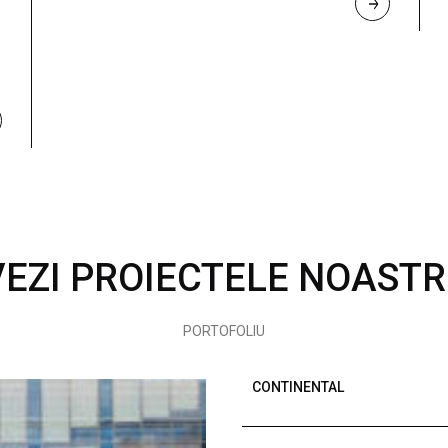
R
E
A
D 
M
O
R
E
VEZI PROIECTELE NOASTR
PORTOFOLIU
CONTINENTAL