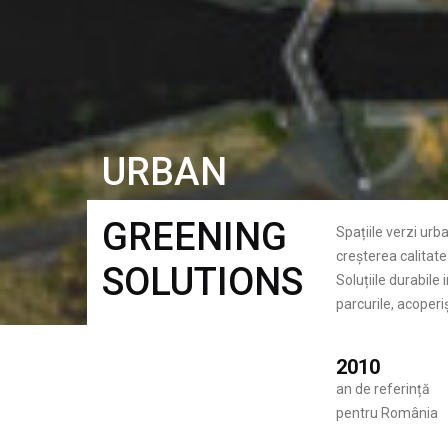
URBAN
GREENING
Spațiile verzi urb
creșterea calitatea
SOLUTIONS
Soluțiile durabile
parcurile, acoperiș
2010
an de referință
pentru România