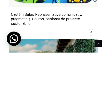
Cautăm Sales Representative comunicativ,
pragmatic și riguros, pasionat de proiecte
sustenabile
R
E
A
D 
M
O
R
E
Pentru verde e mereu loc. Cum poți integra în viața