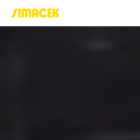
ACASĂ
PORTOFOLIU
BLOG
GREENSTANT
SOLARO
Login / Register