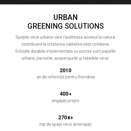
URBAN
GREENING SOLUTIONS
Spațiile verzi urbane care facilitează accesul la natură,
contribuind la creșterea calitatea vieții cotidiene.
Soluțiile durabile implementate cu succes sunt pajiștile
urbane, parcurile, acoperișurile și fațadele verzi.
2010
an de referință pentru România
400
+
angajați proprii
270
K+
mp de spații verzi amenajați