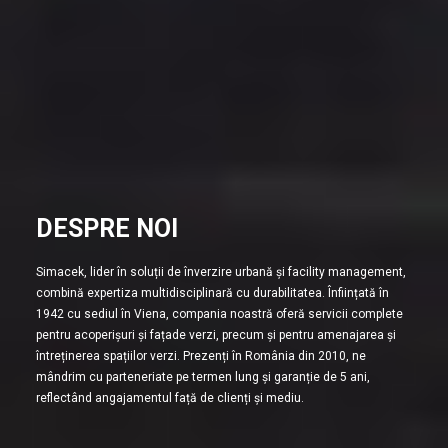
DESPRE NOI
Simacek, lider în soluții de înverzire urbană și facility management,
combină expertiza multidisciplinară cu durabilitatea. Înființată în
1942 cu sediul în Viena, compania noastră oferă servicii complete
pentru acoperișuri și fațade verzi, precum și pentru amenajarea și
întreținerea spațiilor verzi. Prezenți în România din 2010, ne
mândrim cu parteneriate pe termen lung și garanție de 5 ani,
reflectând angajamentul față de clienți și mediu.