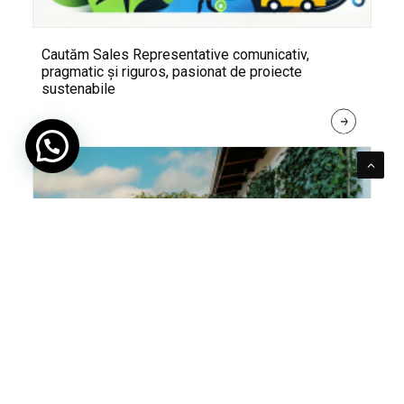
Cautăm Sales Representative comunicativ,
pragmatic și riguros, pasionat de proiecte
sustenabile
R
E
A
D 
M
O
R
E
Pentru verde e mereu loc. Cum poți integra în viața