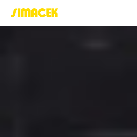
ACASĂ
PORTOFOLIU
BLOG
GREENSTANT
SOLARO
Login / Register