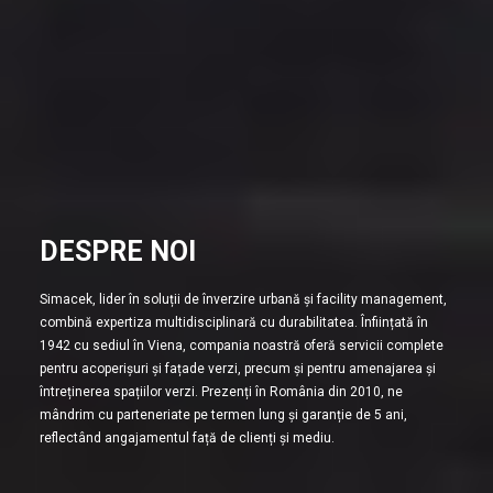
DESPRE NOI
Simacek, lider în soluții de înverzire urbană și facility management,
combină expertiza multidisciplinară cu durabilitatea. Înființată în
1942 cu sediul în Viena, compania noastră oferă servicii complete
pentru acoperișuri și fațade verzi, precum și pentru amenajarea și
întreținerea spațiilor verzi. Prezenți în România din 2010, ne
mândrim cu parteneriate pe termen lung și garanție de 5 ani,
reflectând angajamentul față de clienți și mediu.