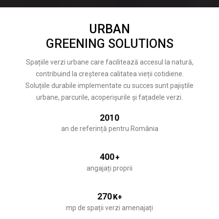
URBAN
GREENING SOLUTIONS
Spațiile verzi urbane care facilitează accesul la natură,
contribuind la creșterea calitatea vieții cotidiene.
Soluțiile durabile implementate cu succes sunt pajiștile
urbane, parcurile, acoperișurile și fațadele verzi.
2010
an de referință pentru România
400
+
angajați proprii
270
K+
mp de spații verzi amenajați