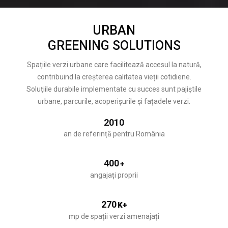
URBAN
GREENING SOLUTIONS
Spațiile verzi urbane care facilitează accesul la natură,
contribuind la creșterea calitatea vieții cotidiene.
Soluțiile durabile implementate cu succes sunt pajiștile
urbane, parcurile, acoperișurile și fațadele verzi.
2010
an de referință pentru România
400
+
angajați proprii
270
K+
mp de spații verzi amenajați