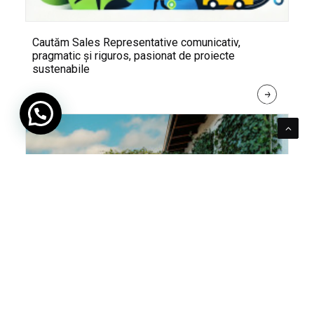
Cautăm Sales Representative comunicativ,
pragmatic și riguros, pasionat de proiecte
sustenabile
R
E
A
D 
M
O
R
E
Pentru verde e mereu loc. Cum poți integra în viața