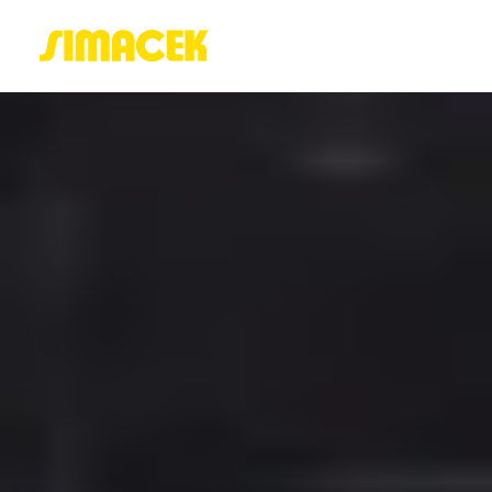
ACASĂ
PORTOFOLIU
BLOG
GREENSTANT
SOLARO
Login / Register