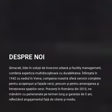
DESPRE NOI
Simacek, lider în soluții de înverzire urbană și facility management,
combină expertiza multidisciplinară cu durabilitatea. Înființată în
1942 cu sediul în Viena, compania noastră oferă servicii complete
pentru acoperișuri și fațade verzi, precum și pentru amenajarea și
întreținerea spațiilor verzi. Prezenți în România din 2010, ne
mândrim cu parteneriate pe termen lung și garanție de 5 ani,
reflectând angajamentul față de clienți și mediu.