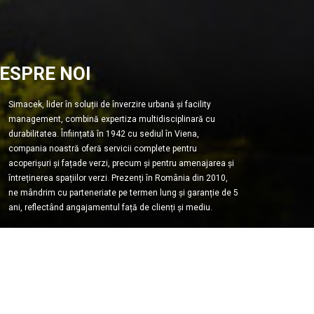
ESPRE NOI
Simacek, lider în soluții de înverzire urbană și facility
management, combină expertiza multidisciplinară cu
durabilitatea. Înființată în 1942 cu sediul în Viena,
compania noastră oferă servicii complete pentru
acoperișuri și fațade verzi, precum și pentru amenajarea și
întreținerea spațiilor verzi. Prezenți în România din 2010,
ne mândrim cu parteneriate pe termen lung și garanție de 5
ani, reflectând angajamentul față de clienți și mediu.