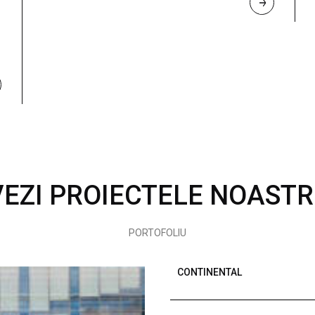
R
E
A
D 
M
O
R
E
VEZI PROIECTELE NOASTR
PORTOFOLIU
CONTINENTAL