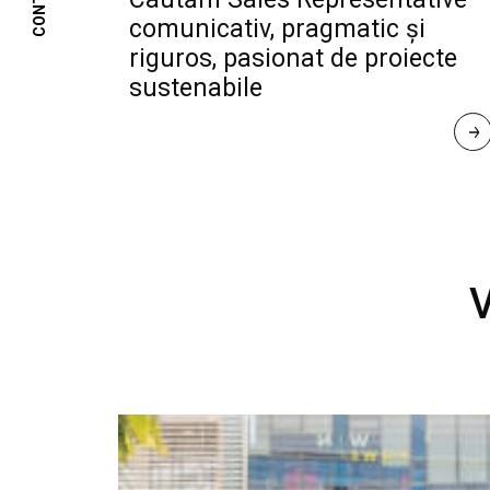
CONTACT
comunicativ, pragmatic și
riguros, pasionat de proiecte
sustenabile
R
E
A
D 
M
O
R
E