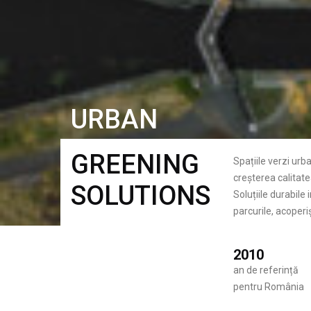
URBAN
GREENING
Spațiile verzi urb
creșterea calitatea
SOLUTIONS
Soluțiile durabile
parcurile, acoperiș
2010
an de referință
pentru România