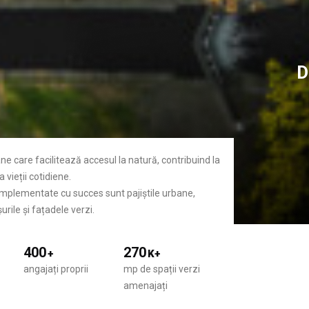
D
ane care facilitează accesul la natură, contribuind la
 vieții cotidiene.
 implementate cu succes sunt pajiștile urbane,
urile și fațadele verzi.
400
270
+
K+
angajați proprii
mp de spații verzi
amenajați