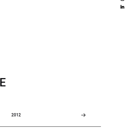
D 
M
O
R
E
E
2012