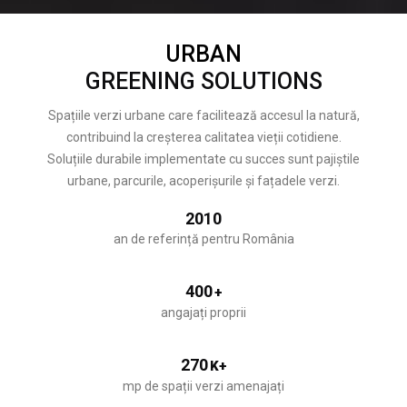
URBAN
GREENING SOLUTIONS
Spațiile verzi urbane care facilitează accesul la natură,
contribuind la creșterea calitatea vieții cotidiene.
Soluțiile durabile implementate cu succes sunt pajiștile
urbane, parcurile, acoperișurile și fațadele verzi.
2010
an de referință pentru România
400
+
angajați proprii
270
K+
mp de spații verzi amenajați