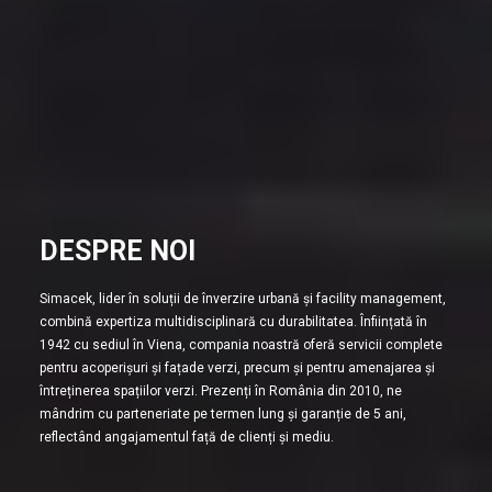
DESPRE NOI
Simacek, lider în soluții de înverzire urbană și facility management,
combină expertiza multidisciplinară cu durabilitatea. Înființată în
1942 cu sediul în Viena, compania noastră oferă servicii complete
pentru acoperișuri și fațade verzi, precum și pentru amenajarea și
întreținerea spațiilor verzi. Prezenți în România din 2010, ne
mândrim cu parteneriate pe termen lung și garanție de 5 ani,
reflectând angajamentul față de clienți și mediu.