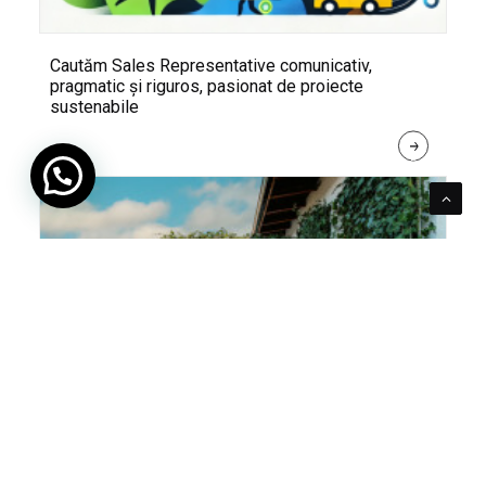
Cautăm Sales Representative comunicativ,
pragmatic și riguros, pasionat de proiecte
sustenabile
R
E
A
D 
M
O
R
E
Pentru verde e mereu loc. Cum poți integra în viața