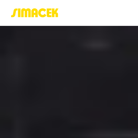
ACASĂ
PORTOFOLIU
BLOG
GREENSTANT
SOLARO
Login / Register