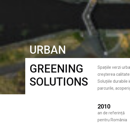
URBAN
GREENING
Spațiile verzi urb
creșterea calitatea
SOLUTIONS
Soluțiile durabile
parcurile, acoperiș
2010
an de referință
pentru România