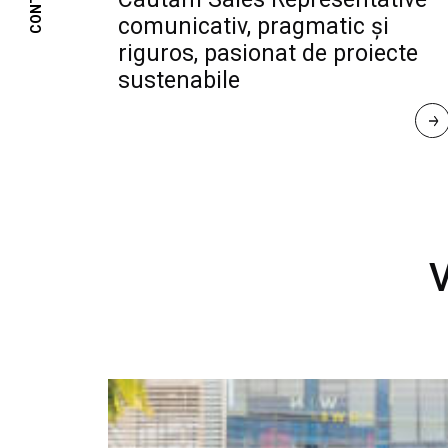
CONTACT
comunicativ, pragmatic și
riguros, pasionat de proiecte
sustenabile
R
E
A
D 
M
O
R
E