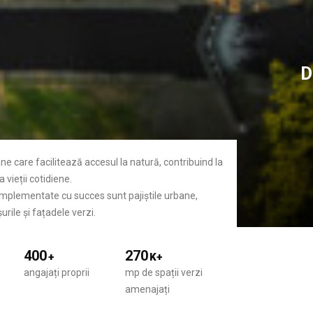
D
ane care facilitează accesul la natură, contribuind la
 vieții cotidiene.
 implementate cu succes sunt pajiștile urbane,
urile și fațadele verzi.
400
270
+
K+
angajați proprii
mp de spații verzi
amenajați