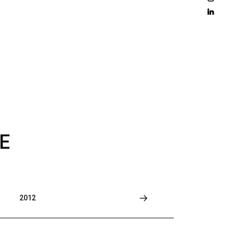
D 
M
O
R
E
E
2012