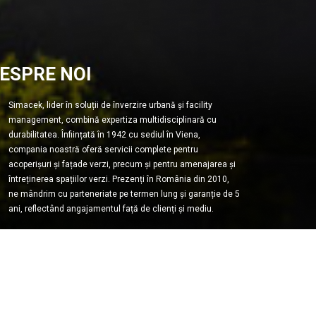
ESPRE NOI
Simacek, lider în soluții de înverzire urbană și facility
management, combină expertiza multidisciplinară cu
durabilitatea. Înființată în 1942 cu sediul în Viena,
compania noastră oferă servicii complete pentru
acoperișuri și fațade verzi, precum și pentru amenajarea și
întreținerea spațiilor verzi. Prezenți în România din 2010,
ne mândrim cu parteneriate pe termen lung și garanție de 5
ani, reflectând angajamentul față de clienți și mediu.