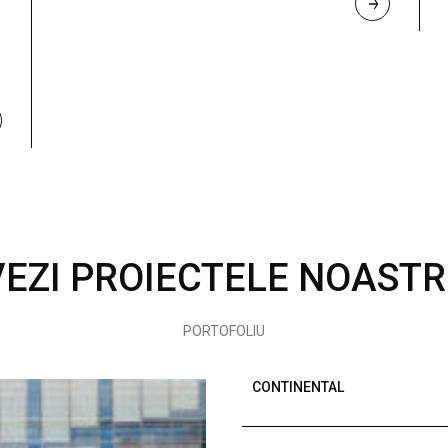
R
E
A
D 
M
O
R
E
VEZI PROIECTELE NOASTR
PORTOFOLIU
CONTINENTAL