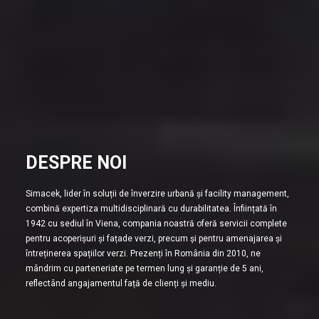
DESPRE NOI
Simacek, lider în soluții de înverzire urbană și facility management,
combină expertiza multidisciplinară cu durabilitatea. Înființată în
1942 cu sediul în Viena, compania noastră oferă servicii complete
pentru acoperișuri și fațade verzi, precum și pentru amenajarea și
întreținerea spațiilor verzi. Prezenți în România din 2010, ne
mândrim cu parteneriate pe termen lung și garanție de 5 ani,
reflectând angajamentul față de clienți și mediu.