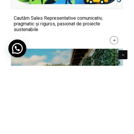
Cautăm Sales Representative comunicativ,
pragmatic și riguros, pasionat de proiecte
sustenabile
R
E
A
D 
M
O
R
E
Pentru verde e mereu loc. Cum poți integra în viața