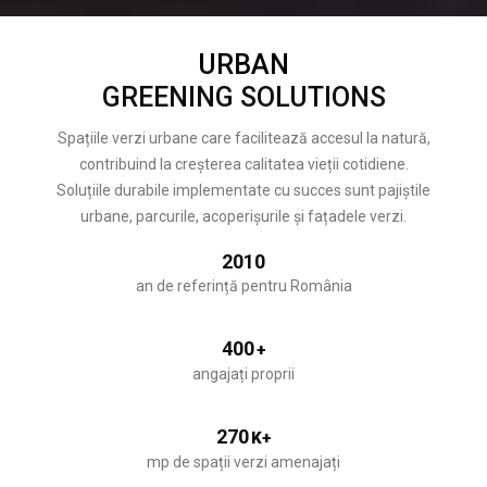
URBAN
GREENING SOLUTIONS
Spațiile verzi urbane care facilitează accesul la natură,
contribuind la creșterea calitatea vieții cotidiene.
Soluțiile durabile implementate cu succes sunt pajiștile
urbane, parcurile, acoperișurile și fațadele verzi.
2010
an de referință pentru România
400
+
angajați proprii
270
K+
mp de spații verzi amenajați