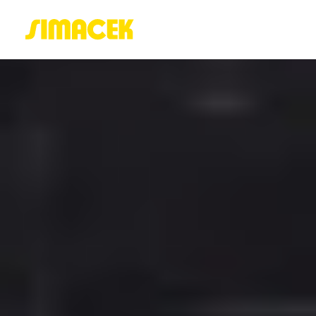
ACASĂ
PORTOFOLIU
BLOG
GREENSTANT
SOLARO
Login / Register