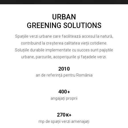
URBAN
GREENING SOLUTIONS
Spațiile verzi urbane care facilitează accesul la natură,
contribuind la creșterea calitatea vieții cotidiene.
Soluțiile durabile implementate cu succes sunt pajiștile
urbane, parcurile, acoperișurile și fațadele verzi.
2010
an de referință pentru România
400
+
angajați proprii
270
K+
mp de spații verzi amenajați