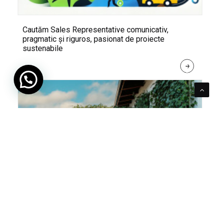
Cautăm Sales Representative comunicativ,
pragmatic și riguros, pasionat de proiecte
sustenabile
R
E
A
D 
M
O
R
E
Pentru verde e mereu loc. Cum poți integra în viața