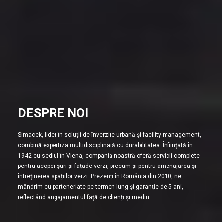
DESPRE NOI
Simacek, lider în soluții de înverzire urbană și facility management,
combină expertiza multidisciplinară cu durabilitatea. Înființată în
1942 cu sediul în Viena, compania noastră oferă servicii complete
pentru acoperișuri și fațade verzi, precum și pentru amenajarea și
întreținerea spațiilor verzi. Prezenți în România din 2010, ne
mândrim cu parteneriate pe termen lung și garanție de 5 ani,
reflectând angajamentul față de clienți și mediu.