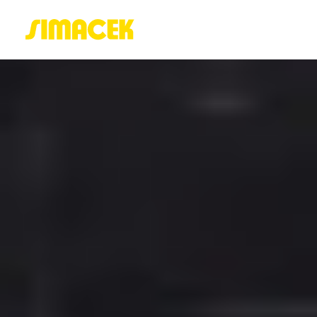
ACASĂ
PORTOFOLIU
BLOG
GREENSTANT
SOLARO
Login / Register