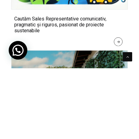
Cautăm Sales Representative comunicativ,
pragmatic și riguros, pasionat de proiecte
sustenabile
R
E
A
D 
M
O
R
E
Pentru verde e mereu loc. Cum poți integra în viața