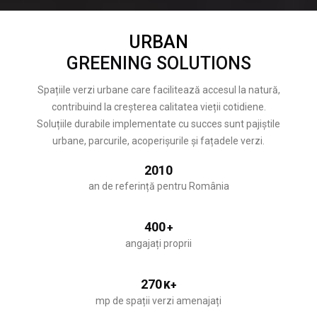
URBAN
GREENING SOLUTIONS
Spațiile verzi urbane care facilitează accesul la natură,
contribuind la creșterea calitatea vieții cotidiene.
Soluțiile durabile implementate cu succes sunt pajiștile
urbane, parcurile, acoperișurile și fațadele verzi.
2010
an de referință pentru România
400
+
angajați proprii
270
K+
mp de spații verzi amenajați