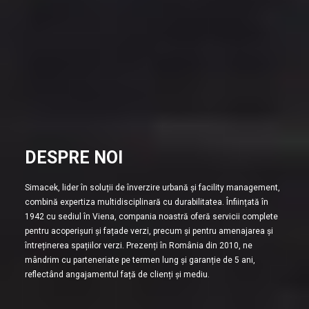
DESPRE NOI
Simacek, lider în soluții de înverzire urbană și facility management,
combină expertiza multidisciplinară cu durabilitatea. Înființată în
1942 cu sediul în Viena, compania noastră oferă servicii complete
pentru acoperișuri și fațade verzi, precum și pentru amenajarea și
întreținerea spațiilor verzi. Prezenți în România din 2010, ne
mândrim cu parteneriate pe termen lung și garanție de 5 ani,
reflectând angajamentul față de clienți și mediu.