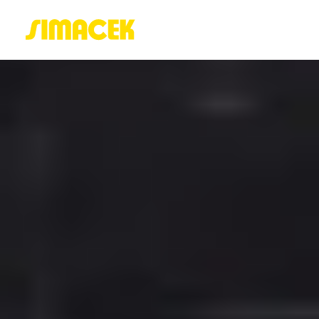
ACASĂ
PORTOFOLIU
BLOG
GREENSTANT
SOLARO
Login / Register