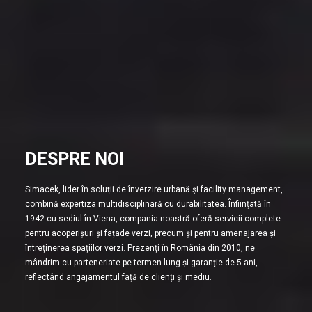
DESPRE NOI
Simacek, lider în soluții de înverzire urbană și facility management,
combină expertiza multidisciplinară cu durabilitatea. Înființată în
1942 cu sediul în Viena, compania noastră oferă servicii complete
pentru acoperișuri și fațade verzi, precum și pentru amenajarea și
întreținerea spațiilor verzi. Prezenți în România din 2010, ne
mândrim cu parteneriate pe termen lung și garanție de 5 ani,
reflectând angajamentul față de clienți și mediu.