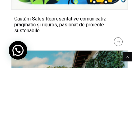
Cautăm Sales Representative comunicativ,
pragmatic și riguros, pasionat de proiecte
sustenabile
R
E
A
D 
M
O
R
E
Pentru verde e mereu loc. Cum poți integra în viața