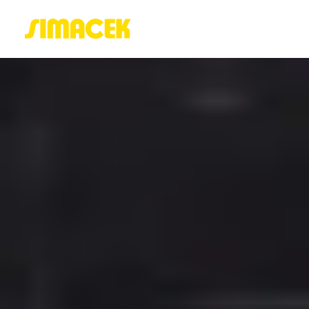
ACASĂ
PORTOFOLIU
BLOG
GREENSTANT
SOLARO
Login / Register