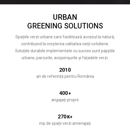
URBAN
GREENING SOLUTIONS
Spațiile verzi urbane care facilitează accesul la natură,
contribuind la creșterea calitatea vieții cotidiene.
Soluțiile durabile implementate cu succes sunt pajiștile
urbane, parcurile, acoperișurile și fațadele verzi.
2010
an de referință pentru România
400
+
angajați proprii
270
K+
mp de spații verzi amenajați