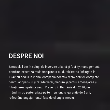
DESPRE NOI
Simacek, lider în soluții de înverzire urbană și facility management,
combină expertiza multidisciplinară cu durabilitatea. Înființată în
1942 cu sediul în Viena, compania noastră oferă servicii complete
pentru acoperișuri și fațade verzi, precum și pentru amenajarea și
întreținerea spațiilor verzi. Prezenți în România din 2010, ne
mândrim cu parteneriate pe termen lung și garanție de 5 ani,
reflectând angajamentul față de clienți și mediu.