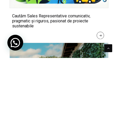
Cautăm Sales Representative comunicativ,
pragmatic și riguros, pasionat de proiecte
sustenabile
R
E
A
D 
M
O
R
E
Pentru verde e mereu loc. Cum poți integra în viața