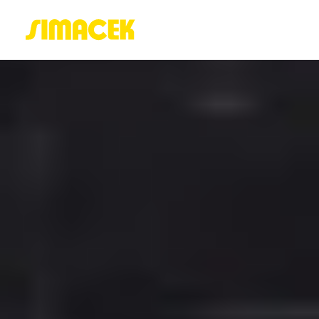
ACASĂ
PORTOFOLIU
BLOG
GREENSTANT
SOLARO
Login / Register