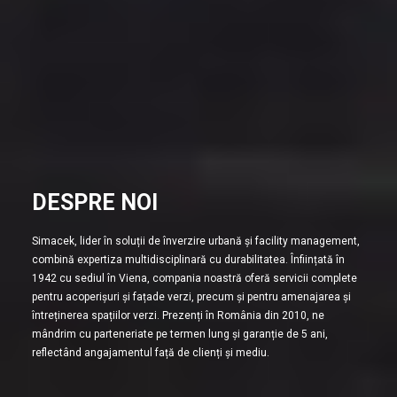
DESPRE NOI
Simacek, lider în soluții de înverzire urbană și facility management,
combină expertiza multidisciplinară cu durabilitatea. Înființată în
1942 cu sediul în Viena, compania noastră oferă servicii complete
pentru acoperișuri și fațade verzi, precum și pentru amenajarea și
întreținerea spațiilor verzi. Prezenți în România din 2010, ne
mândrim cu parteneriate pe termen lung și garanție de 5 ani,
reflectând angajamentul față de clienți și mediu.