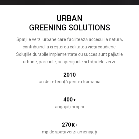
URBAN
GREENING SOLUTIONS
Spațiile verzi urbane care facilitează accesul la natură,
contribuind la creșterea calitatea vieții cotidiene.
Soluțiile durabile implementate cu succes sunt pajiștile
urbane, parcurile, acoperișurile și fațadele verzi.
2010
an de referință pentru România
400
+
angajați proprii
270
K+
mp de spații verzi amenajați