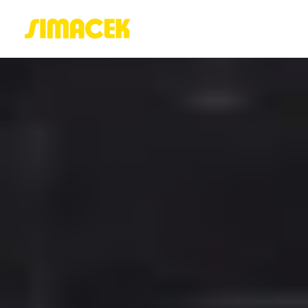
ACASĂ
PORTOFOLIU
BLOG
GREENSTANT
SOLARO
Login / Register