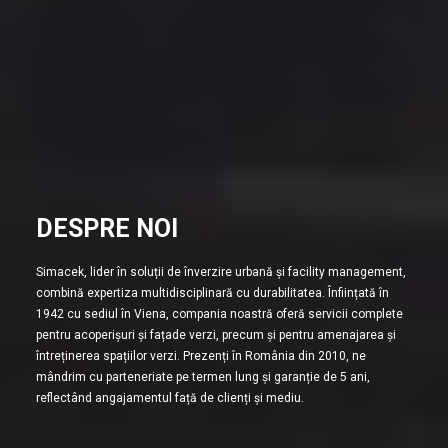
DESPRE NOI
Simacek, lider în soluții de înverzire urbană și facility management,
combină expertiza multidisciplinară cu durabilitatea. Înființată în
1942 cu sediul în Viena, compania noastră oferă servicii complete
pentru acoperișuri și fațade verzi, precum și pentru amenajarea și
întreținerea spațiilor verzi. Prezenți în România din 2010, ne
mândrim cu parteneriate pe termen lung și garanție de 5 ani,
reflectând angajamentul față de clienți și mediu.