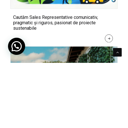
Cautăm Sales Representative comunicativ,
pragmatic și riguros, pasionat de proiecte
sustenabile
R
E
A
D 
M
O
R
E
Pentru verde e mereu loc. Cum poți integra în viața