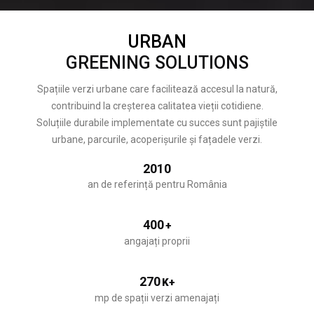
URBAN
GREENING SOLUTIONS
Spațiile verzi urbane care facilitează accesul la natură,
contribuind la creșterea calitatea vieții cotidiene.
Soluțiile durabile implementate cu succes sunt pajiștile
urbane, parcurile, acoperișurile și fațadele verzi.
2010
an de referință pentru România
400
+
angajați proprii
270
K+
mp de spații verzi amenajați