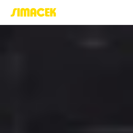
ACASĂ
PORTOFOLIU
BLOG
GREENSTANT
SOLARO
Login / Register