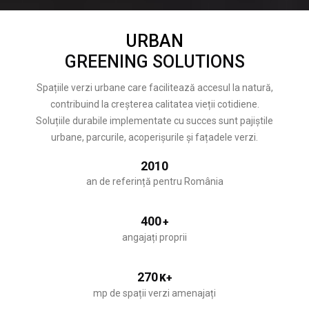
URBAN
GREENING SOLUTIONS
Spațiile verzi urbane care facilitează accesul la natură,
contribuind la creșterea calitatea vieții cotidiene.
Soluțiile durabile implementate cu succes sunt pajiștile
urbane, parcurile, acoperișurile și fațadele verzi.
2010
an de referință pentru România
400
+
angajați proprii
270
K+
mp de spații verzi amenajați