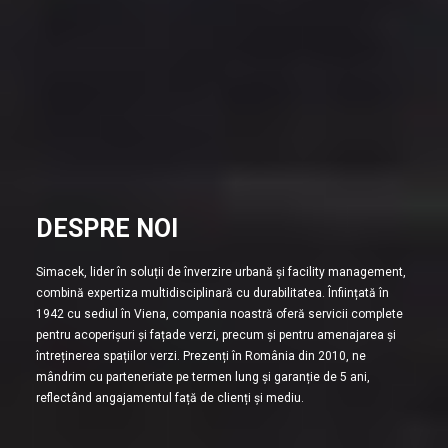
DESPRE NOI
Simacek, lider în soluții de înverzire urbană și facility management,
combină expertiza multidisciplinară cu durabilitatea. Înființată în
1942 cu sediul în Viena, compania noastră oferă servicii complete
pentru acoperișuri și fațade verzi, precum și pentru amenajarea și
întreținerea spațiilor verzi. Prezenți în România din 2010, ne
mândrim cu parteneriate pe termen lung și garanție de 5 ani,
reflectând angajamentul față de clienți și mediu.