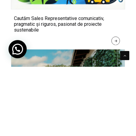
Cautăm Sales Representative comunicativ,
pragmatic și riguros, pasionat de proiecte
sustenabile
R
E
A
D 
M
O
R
E
Pentru verde e mereu loc. Cum poți integra în viața