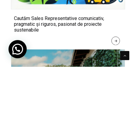
Cautăm Sales Representative comunicativ,
pragmatic și riguros, pasionat de proiecte
sustenabile
R
E
A
D 
M
O
R
E
Pentru verde e mereu loc. Cum poți integra în viața