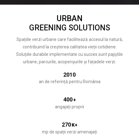
URBAN
GREENING SOLUTIONS
Spațiile verzi urbane care facilitează accesul la natură,
contribuind la creșterea calitatea vieții cotidiene.
Soluțiile durabile implementate cu succes sunt pajiștile
urbane, parcurile, acoperișurile și fațadele verzi.
2010
an de referință pentru România
400
+
angajați proprii
270
K+
mp de spații verzi amenajați