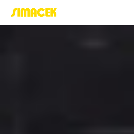
ACASĂ
PORTOFOLIU
BLOG
GREENSTANT
SOLARO
Login / Register