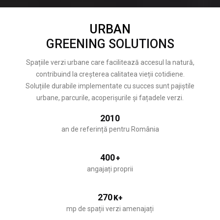
URBAN
GREENING SOLUTIONS
Spațiile verzi urbane care facilitează accesul la natură,
contribuind la creșterea calitatea vieții cotidiene.
Soluțiile durabile implementate cu succes sunt pajiștile
urbane, parcurile, acoperișurile și fațadele verzi.
2010
an de referință pentru România
400
+
angajați proprii
270
K+
mp de spații verzi amenajați