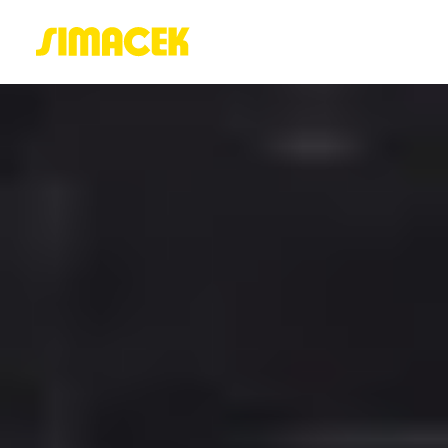
ACASĂ
PORTOFOLIU
BLOG
GREENSTANT
SOLARO
Login / Register