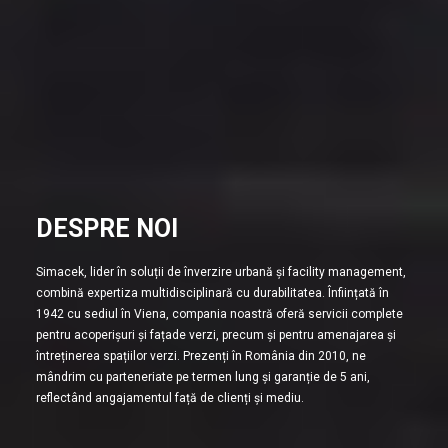
DESPRE NOI
Simacek, lider în soluții de înverzire urbană și facility management,
combină expertiza multidisciplinară cu durabilitatea. Înființată în
1942 cu sediul în Viena, compania noastră oferă servicii complete
pentru acoperișuri și fațade verzi, precum și pentru amenajarea și
întreținerea spațiilor verzi. Prezenți în România din 2010, ne
mândrim cu parteneriate pe termen lung și garanție de 5 ani,
reflectând angajamentul față de clienți și mediu.