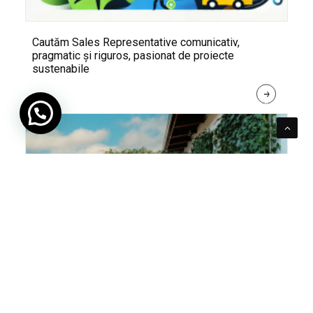
Cautăm Sales Representative comunicativ,
pragmatic și riguros, pasionat de proiecte
sustenabile
R
E
A
D 
M
O
R
E
Pentru verde e mereu loc. Cum poți integra în viața