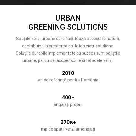
URBAN
GREENING SOLUTIONS
Spațiile verzi urbane care facilitează accesul la natură,
contribuind la creșterea calitatea vieții cotidiene.
Soluțiile durabile implementate cu succes sunt pajiștile
urbane, parcurile, acoperișurile și fațadele verzi.
2010
an de referință pentru România
400
+
angajați proprii
270
K+
mp de spații verzi amenajați