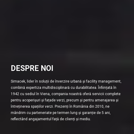
DESPRE NOI
Simacek, lider în soluții de înverzire urbană și facility management,
combină expertiza multidisciplinară cu durabilitatea. Înființată în
1942 cu sediul în Viena, compania noastră oferă servicii complete
pentru acoperișuri și fațade verzi, precum și pentru amenajarea și
întreținerea spațiilor verzi. Prezenți în România din 2010, ne
mândrim cu parteneriate pe termen lung și garanție de 5 ani,
reflectând angajamentul față de clienți și mediu.