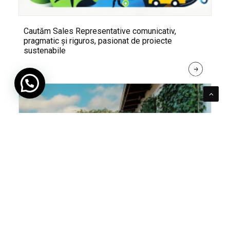
Cautăm Sales Representative comunicativ,
pragmatic și riguros, pasionat de proiecte
sustenabile
R
E
A
D 
M
O
R
E
Pentru verde e mereu loc. Cum poți integra în viața