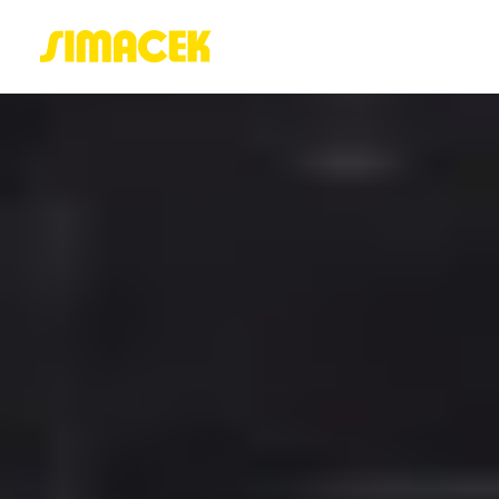
ACASĂ
PORTOFOLIU
BLOG
GREENSTANT
SOLARO
Login / Register