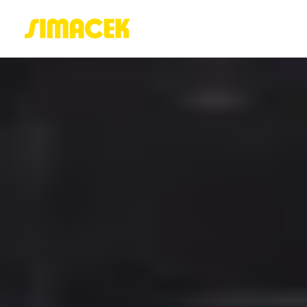
ACASĂ
PORTOFOLIU
BLOG
GREENSTANT
SOLARO
Login / Register