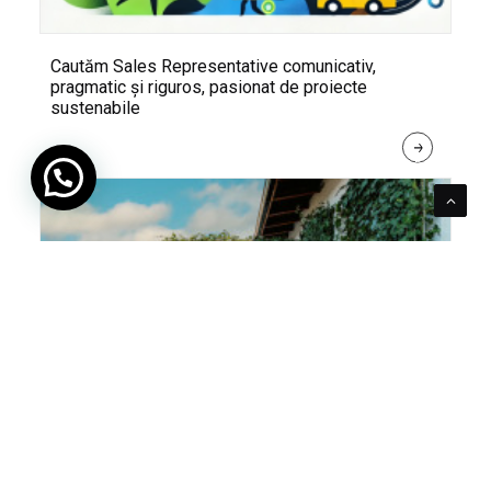
Cautăm Sales Representative comunicativ,
pragmatic și riguros, pasionat de proiecte
sustenabile
R
E
A
D 
M
O
R
E
Pentru verde e mereu loc. Cum poți integra în viața