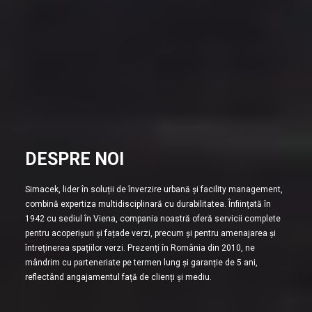
DESPRE NOI
Simacek, lider în soluții de înverzire urbană și facility management,
combină expertiza multidisciplinară cu durabilitatea. Înființată în
1942 cu sediul în Viena, compania noastră oferă servicii complete
pentru acoperișuri și fațade verzi, precum și pentru amenajarea și
întreținerea spațiilor verzi. Prezenți în România din 2010, ne
mândrim cu parteneriate pe termen lung și garanție de 5 ani,
reflectând angajamentul față de clienți și mediu.