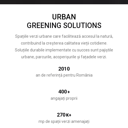
URBAN
GREENING SOLUTIONS
Spațiile verzi urbane care facilitează accesul la natură,
contribuind la creșterea calitatea vieții cotidiene.
Soluțiile durabile implementate cu succes sunt pajiștile
urbane, parcurile, acoperișurile și fațadele verzi.
2010
an de referință pentru România
400
+
angajați proprii
270
K+
mp de spații verzi amenajați