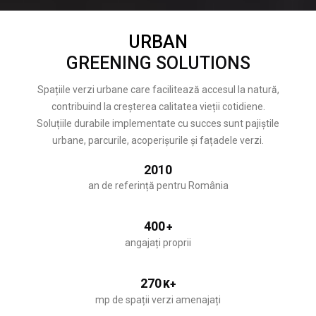
URBAN
GREENING SOLUTIONS
Spațiile verzi urbane care facilitează accesul la natură,
contribuind la creșterea calitatea vieții cotidiene.
Soluțiile durabile implementate cu succes sunt pajiștile
urbane, parcurile, acoperișurile și fațadele verzi.
2010
an de referință pentru România
400
+
angajați proprii
270
K+
mp de spații verzi amenajați