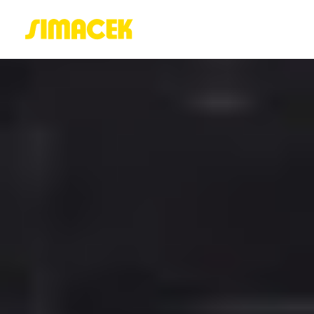
ACASĂ
PORTOFOLIU
BLOG
GREENSTANT
SOLARO
Login / Register