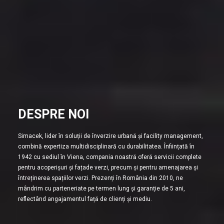
DESPRE NOI
Simacek, lider în soluții de înverzire urbană și facility management,
combină expertiza multidisciplinară cu durabilitatea. Înființată în
1942 cu sediul în Viena, compania noastră oferă servicii complete
pentru acoperișuri și fațade verzi, precum și pentru amenajarea și
întreținerea spațiilor verzi. Prezenți în România din 2010, ne
mândrim cu parteneriate pe termen lung și garanție de 5 ani,
reflectând angajamentul față de clienți și mediu.