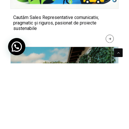
Cautăm Sales Representative comunicativ,
pragmatic și riguros, pasionat de proiecte
sustenabile
R
E
A
D 
M
O
R
E
Pentru verde e mereu loc. Cum poți integra în viața