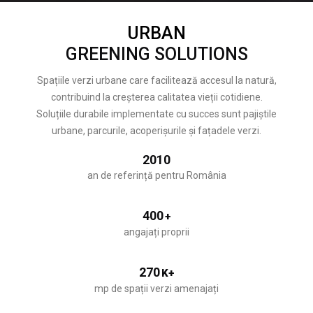
URBAN
GREENING SOLUTIONS
Spațiile verzi urbane care facilitează accesul la natură,
contribuind la creșterea calitatea vieții cotidiene.
Soluțiile durabile implementate cu succes sunt pajiștile
urbane, parcurile, acoperișurile și fațadele verzi.
2010
an de referință pentru România
400
+
angajați proprii
270
K+
mp de spații verzi amenajați