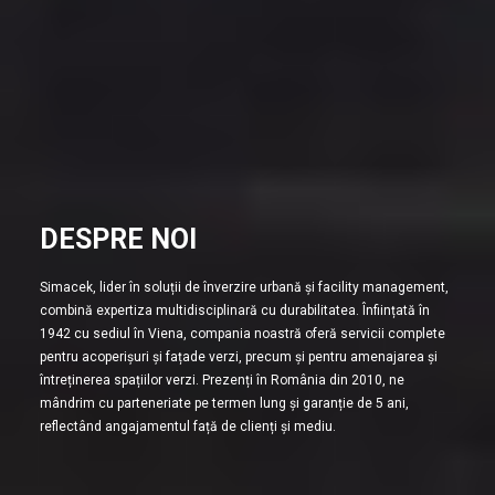
DESPRE NOI
Simacek, lider în soluții de înverzire urbană și facility management,
combină expertiza multidisciplinară cu durabilitatea. Înființată în
1942 cu sediul în Viena, compania noastră oferă servicii complete
pentru acoperișuri și fațade verzi, precum și pentru amenajarea și
întreținerea spațiilor verzi. Prezenți în România din 2010, ne
mândrim cu parteneriate pe termen lung și garanție de 5 ani,
reflectând angajamentul față de clienți și mediu.