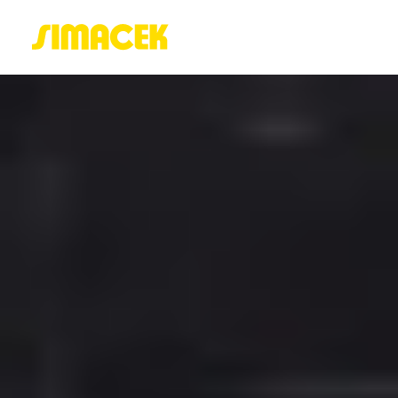
ACASĂ
PORTOFOLIU
BLOG
GREENSTANT
SOLARO
Login / Register