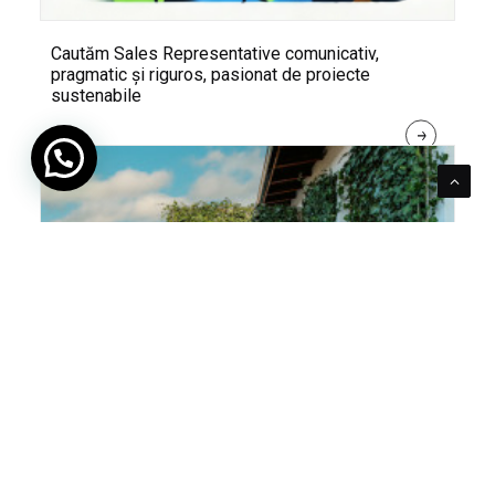
Cautăm Sales Representative comunicativ,
pragmatic și riguros, pasionat de proiecte
sustenabile
R
E
A
D 
M
O
R
E
Pentru verde e mereu loc. Cum poți integra în viața
ta panourile cu iederă naturală Greenstant