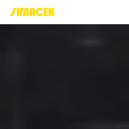
ACASĂ
PORTOFOLIU
BLOG
GREENSTANT
SOLARO
Login / Register