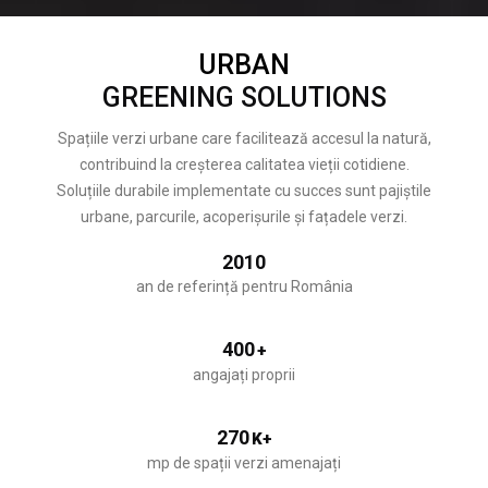
URBAN
GREENING SOLUTIONS
Spațiile verzi urbane care facilitează accesul la natură,
contribuind la creșterea calitatea vieții cotidiene.
Soluțiile durabile implementate cu succes sunt pajiștile
urbane, parcurile, acoperișurile și fațadele verzi.
2010
an de referință pentru România
400
+
angajați proprii
270
K+
mp de spații verzi amenajați