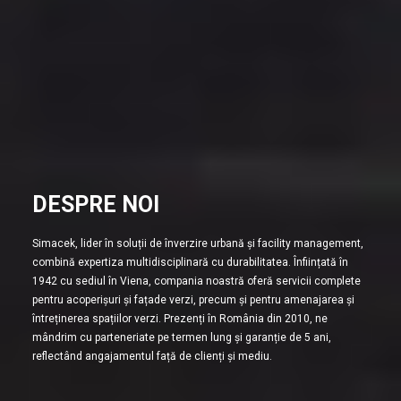
DESPRE NOI
Simacek, lider în soluții de înverzire urbană și facility management,
combină expertiza multidisciplinară cu durabilitatea. Înființată în
1942 cu sediul în Viena, compania noastră oferă servicii complete
pentru acoperișuri și fațade verzi, precum și pentru amenajarea și
întreținerea spațiilor verzi. Prezenți în România din 2010, ne
mândrim cu parteneriate pe termen lung și garanție de 5 ani,
reflectând angajamentul față de clienți și mediu.