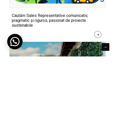
Cautăm Sales Representative comunicativ,
pragmatic și riguros, pasionat de proiecte
sustenabile
R
E
A
D 
M
O
R
E
Pentru verde e mereu loc. Cum poți integra în viața