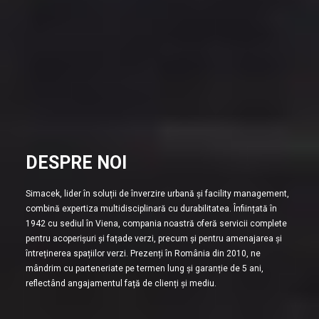
DESPRE NOI
Simacek, lider în soluții de înverzire urbană și facility management,
combină expertiza multidisciplinară cu durabilitatea. Înființată în
1942 cu sediul în Viena, compania noastră oferă servicii complete
pentru acoperișuri și fațade verzi, precum și pentru amenajarea și
întreținerea spațiilor verzi. Prezenți în România din 2010, ne
mândrim cu parteneriate pe termen lung și garanție de 5 ani,
reflectând angajamentul față de clienți și mediu.