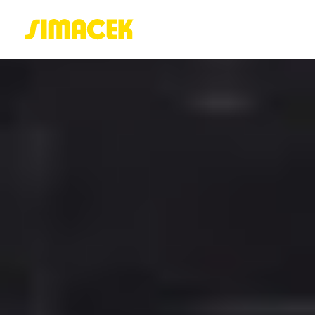
ACASĂ
PORTOFOLIU
BLOG
GREENSTANT
SOLARO
Login / Register