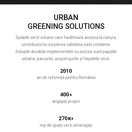
URBAN
GREENING SOLUTIONS
Spațiile verzi urbane care facilitează accesul la natură,
contribuind la creșterea calitatea vieții cotidiene.
Soluțiile durabile implementate cu succes sunt pajiștile
urbane, parcurile, acoperișurile și fațadele verzi.
2010
an de referință pentru România
400
+
angajați proprii
270
K+
mp de spații verzi amenajați