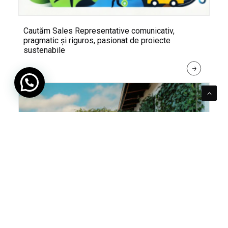
Cautăm Sales Representative comunicativ,
pragmatic și riguros, pasionat de proiecte
sustenabile
R
E
A
D 
M
O
R
E
Pentru verde e mereu loc. Cum poți integra în viața