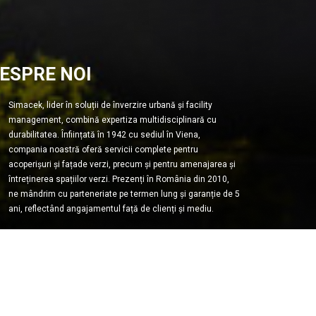
ESPRE NOI
Simacek, lider în soluții de înverzire urbană și facility
management, combină expertiza multidisciplinară cu
durabilitatea. Înființată în 1942 cu sediul în Viena,
compania noastră oferă servicii complete pentru
acoperișuri și fațade verzi, precum și pentru amenajarea și
întreținerea spațiilor verzi. Prezenți în România din 2010,
ne mândrim cu parteneriate pe termen lung și garanție de 5
ani, reflectând angajamentul față de clienți și mediu.