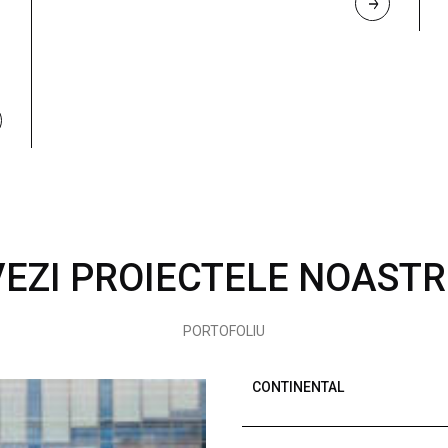
R
E
A
D 
M
O
R
E
VEZI PROIECTELE NOASTR
PORTOFOLIU
CONTINENTAL