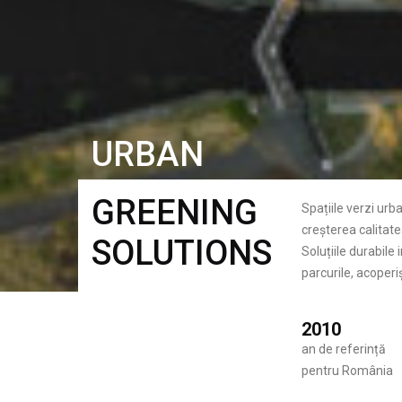
URBAN
GREENING
Spațiile verzi urb
creșterea calitatea
SOLUTIONS
Soluțiile durabile
parcurile, acoperiș
2010
an de referință
pentru România