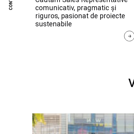
CONTACT
comunicativ, pragmatic și
riguros, pasionat de proiecte
sustenabile
R
E
A
D 
M
O
R
E