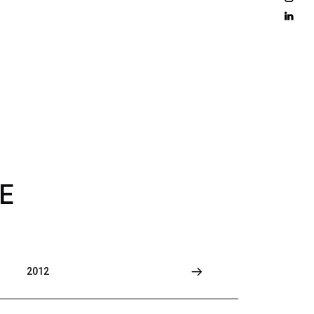
D 
M
O
R
E
E
2012