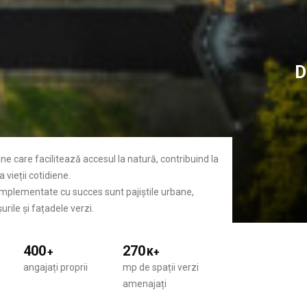
D
ane care facilitează accesul la natură, contribuind la
 vieții cotidiene.
 implementate cu succes sunt pajiștile urbane,
urile și fațadele verzi.
400
270
+
K+
angajați proprii
mp de spații verzi
amenajați