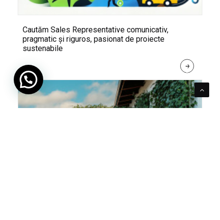
Cautăm Sales Representative comunicativ,
pragmatic și riguros, pasionat de proiecte
sustenabile
R
E
A
D 
M
O
R
E
Pentru verde e mereu loc. Cum poți integra în viața