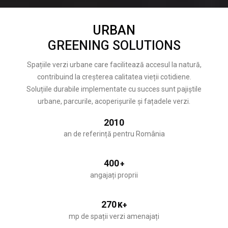
URBAN
GREENING SOLUTIONS
Spațiile verzi urbane care facilitează accesul la natură,
contribuind la creșterea calitatea vieții cotidiene.
Soluțiile durabile implementate cu succes sunt pajiștile
urbane, parcurile, acoperișurile și fațadele verzi.
2010
an de referință pentru România
400
+
angajați proprii
270
K+
mp de spații verzi amenajați