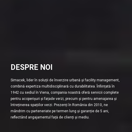
DESPRE NOI
Simacek, lider în soluții de înverzire urbană și facility management,
combină expertiza multidisciplinară cu durabilitatea. Înființată în
1942 cu sediul în Viena, compania noastră oferă servicii complete
pentru acoperișuri și fațade verzi, precum și pentru amenajarea și
întreținerea spațiilor verzi. Prezenți în România din 2010, ne
mândrim cu parteneriate pe termen lung și garanție de 5 ani,
reflectând angajamentul față de clienți și mediu.