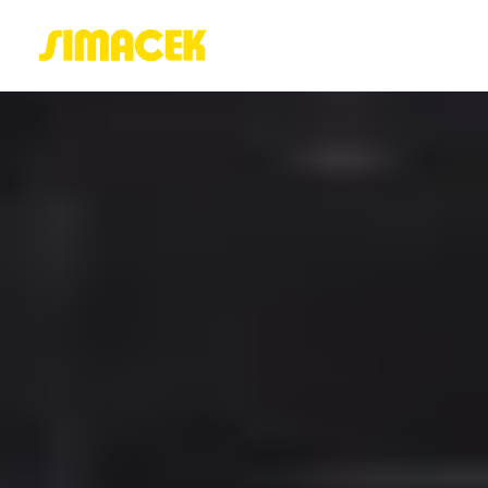
ACASĂ
PORTOFOLIU
BLOG
GREENSTANT
SOLARO
Login / Register