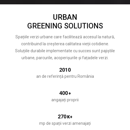
URBAN
GREENING SOLUTIONS
Spațiile verzi urbane care facilitează accesul la natură,
contribuind la creșterea calitatea vieții cotidiene.
Soluțiile durabile implementate cu succes sunt pajiștile
urbane, parcurile, acoperișurile și fațadele verzi.
2010
an de referință pentru România
400
+
angajați proprii
270
K+
mp de spații verzi amenajați