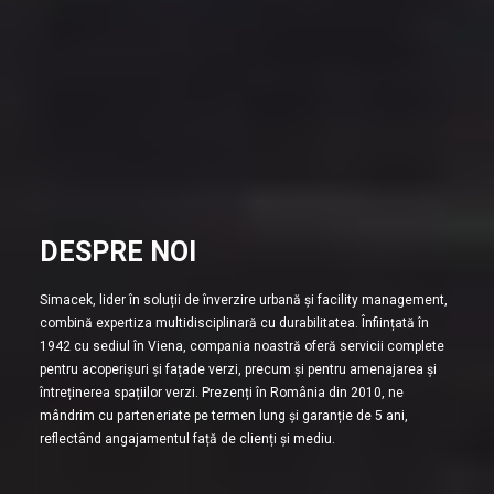
DESPRE NOI
Simacek, lider în soluții de înverzire urbană și facility management,
combină expertiza multidisciplinară cu durabilitatea. Înființată în
1942 cu sediul în Viena, compania noastră oferă servicii complete
pentru acoperișuri și fațade verzi, precum și pentru amenajarea și
întreținerea spațiilor verzi. Prezenți în România din 2010, ne
mândrim cu parteneriate pe termen lung și garanție de 5 ani,
reflectând angajamentul față de clienți și mediu.