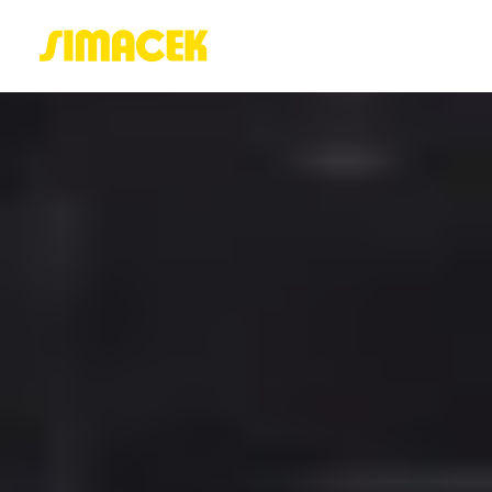
ACASĂ
PORTOFOLIU
BLOG
GREENSTANT
SOLARO
Login / Register