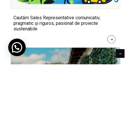
Cautăm Sales Representative comunicativ,
pragmatic și riguros, pasionat de proiecte
sustenabile
R
E
A
D 
M
O
R
E
Pentru verde e mereu loc. Cum poți integra în viața