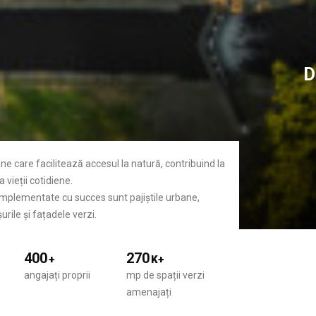
D
ane care facilitează accesul la natură, contribuind la
 vieții cotidiene.
 implementate cu succes sunt pajiștile urbane,
urile și fațadele verzi.
400
270
+
K+
angajați proprii
mp de spații verzi
amenajați