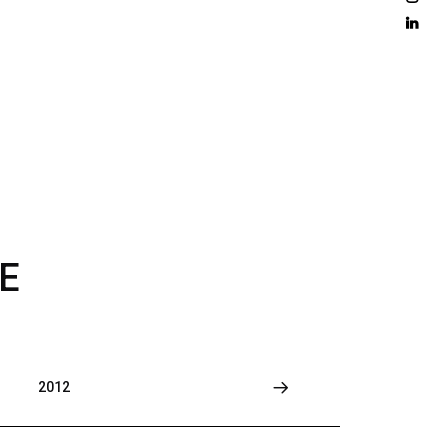
D 
M
O
R
E
E
2012