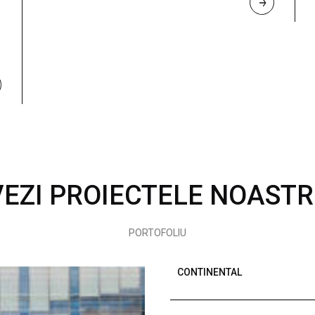
R
E
A
D 
M
O
R
E
VEZI PROIECTELE NOASTR
PORTOFOLIU
CONTINENTAL