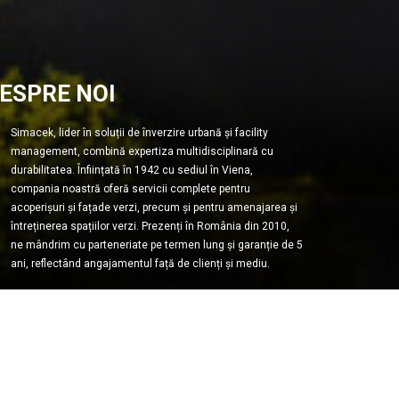
ESPRE NOI
Simacek, lider în soluții de înverzire urbană și facility
management, combină expertiza multidisciplinară cu
durabilitatea. Înființată în 1942 cu sediul în Viena,
compania noastră oferă servicii complete pentru
acoperișuri și fațade verzi, precum și pentru amenajarea și
întreținerea spațiilor verzi. Prezenți în România din 2010,
ne mândrim cu parteneriate pe termen lung și garanție de 5
ani, reflectând angajamentul față de clienți și mediu.