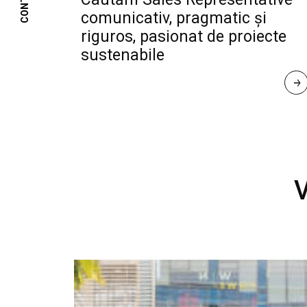
CONTACT
comunicativ, pragmatic și
riguros, pasionat de proiecte
sustenabile
R
E
A
D 
M
O
R
E