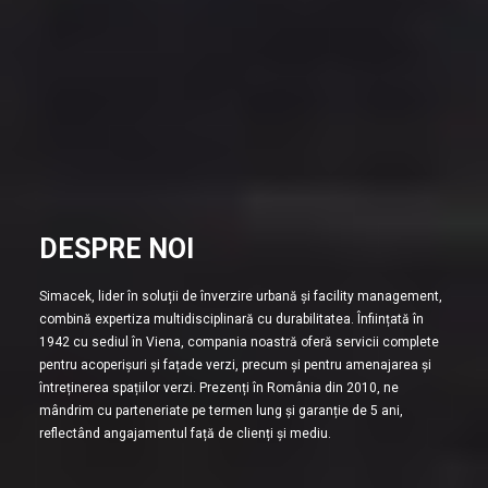
DESPRE NOI
Simacek, lider în soluții de înverzire urbană și facility management,
combină expertiza multidisciplinară cu durabilitatea. Înființată în
1942 cu sediul în Viena, compania noastră oferă servicii complete
pentru acoperișuri și fațade verzi, precum și pentru amenajarea și
întreținerea spațiilor verzi. Prezenți în România din 2010, ne
mândrim cu parteneriate pe termen lung și garanție de 5 ani,
reflectând angajamentul față de clienți și mediu.