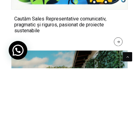
Cautăm Sales Representative comunicativ,
pragmatic și riguros, pasionat de proiecte
sustenabile
R
E
A
D 
M
O
R
E
Pentru verde e mereu loc. Cum poți integra în viața