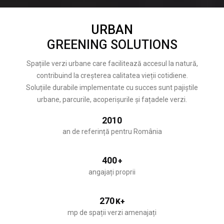
URBAN
GREENING SOLUTIONS
Spațiile verzi urbane care facilitează accesul la natură,
contribuind la creșterea calitatea vieții cotidiene.
Soluțiile durabile implementate cu succes sunt pajiștile
urbane, parcurile, acoperișurile și fațadele verzi.
2010
an de referință pentru România
400
+
angajați proprii
270
K+
mp de spații verzi amenajați