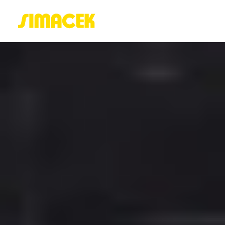
ACASĂ
PORTOFOLIU
BLOG
GREENSTANT
SOLARO
Login / Register