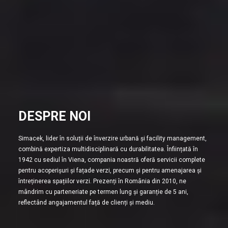
DESPRE NOI
Simacek, lider în soluții de înverzire urbană și facility management,
combină expertiza multidisciplinară cu durabilitatea. Înființată în
1942 cu sediul în Viena, compania noastră oferă servicii complete
pentru acoperișuri și fațade verzi, precum și pentru amenajarea și
întreținerea spațiilor verzi. Prezenți în România din 2010, ne
mândrim cu parteneriate pe termen lung și garanție de 5 ani,
reflectând angajamentul față de clienți și mediu.