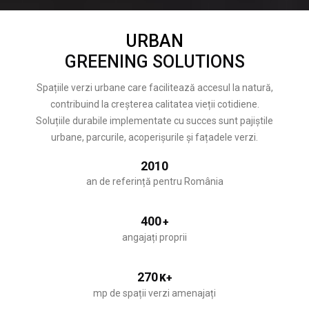
URBAN
GREENING SOLUTIONS
Spațiile verzi urbane care facilitează accesul la natură,
contribuind la creșterea calitatea vieții cotidiene.
Soluțiile durabile implementate cu succes sunt pajiștile
urbane, parcurile, acoperișurile și fațadele verzi.
2010
an de referință pentru România
400
+
angajați proprii
270
K+
mp de spații verzi amenajați