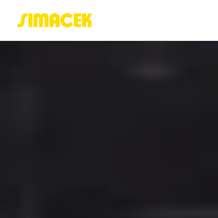
ACASĂ
PORTOFOLIU
BLOG
GREENSTANT
SOLARO
Login / Register