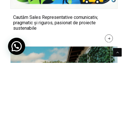
Cautăm Sales Representative comunicativ,
pragmatic și riguros, pasionat de proiecte
sustenabile
R
E
A
D 
M
O
R
E
Pentru verde e mereu loc. Cum poți integra în viața