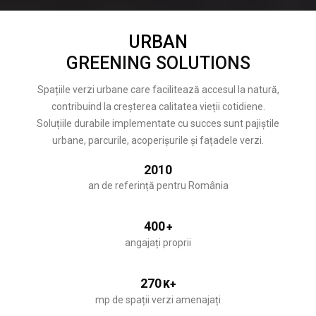
URBAN
GREENING SOLUTIONS
Spațiile verzi urbane care facilitează accesul la natură,
contribuind la creșterea calitatea vieții cotidiene.
Soluțiile durabile implementate cu succes sunt pajiștile
urbane, parcurile, acoperișurile și fațadele verzi.
2010
an de referință pentru România
400
+
angajați proprii
270
K+
mp de spații verzi amenajați