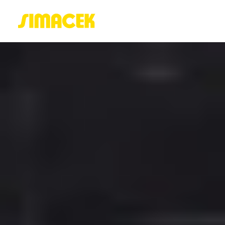
ACASĂ
PORTOFOLIU
BLOG
GREENSTANT
SOLARO
Login / Register