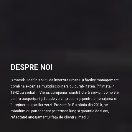
DESPRE NOI
Simacek, lider în soluții de înverzire urbană și facility management,
combină expertiza multidisciplinară cu durabilitatea. Înființată în
1942 cu sediul în Viena, compania noastră oferă servicii complete
pentru acoperișuri și fațade verzi, precum și pentru amenajarea și
întreținerea spațiilor verzi. Prezenți în România din 2010, ne
mândrim cu parteneriate pe termen lung și garanție de 5 ani,
reflectând angajamentul față de clienți și mediu.