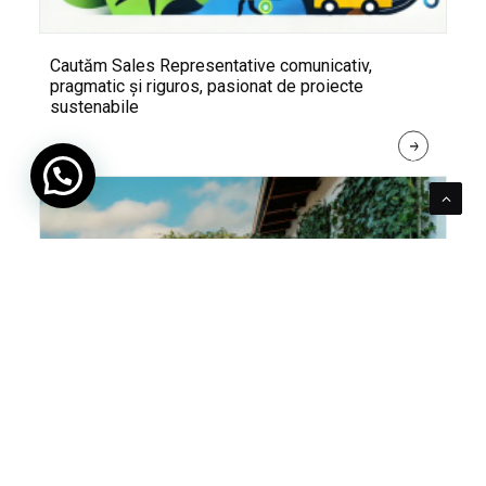
Cautăm Sales Representative comunicativ,
pragmatic și riguros, pasionat de proiecte
sustenabile
R
E
A
D 
M
O
R
E
Pentru verde e mereu loc. Cum poți integra în viața