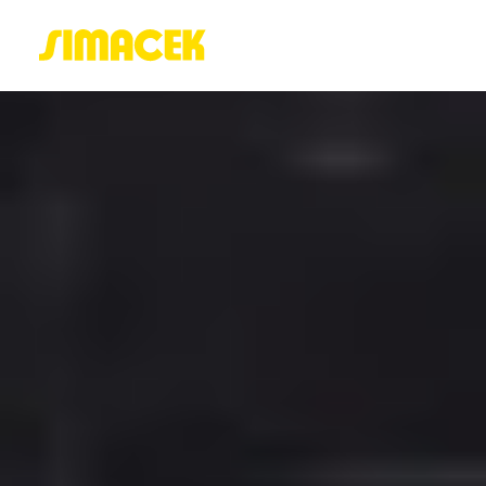
ACASĂ
PORTOFOLIU
BLOG
GREENSTANT
SOLARO
Login / Register