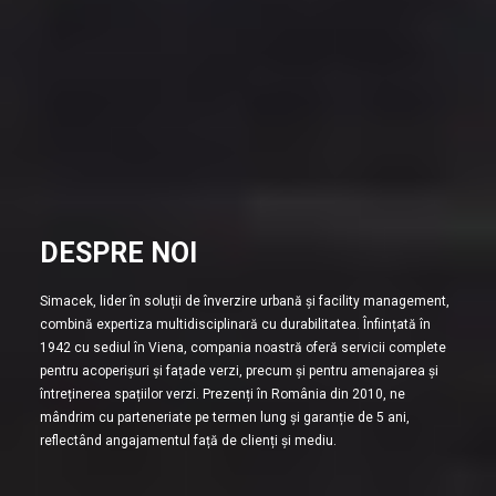
DESPRE NOI
Simacek, lider în soluții de înverzire urbană și facility management,
combină expertiza multidisciplinară cu durabilitatea. Înființată în
1942 cu sediul în Viena, compania noastră oferă servicii complete
pentru acoperișuri și fațade verzi, precum și pentru amenajarea și
întreținerea spațiilor verzi. Prezenți în România din 2010, ne
mândrim cu parteneriate pe termen lung și garanție de 5 ani,
reflectând angajamentul față de clienți și mediu.