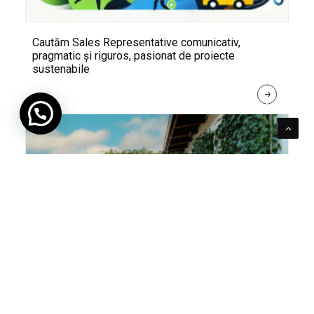
Cautăm Sales Representative comunicativ,
pragmatic și riguros, pasionat de proiecte
sustenabile
R
E
A
D 
M
O
R
E
Pentru verde e mereu loc. Cum poți integra în viața