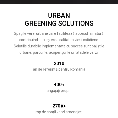
URBAN
GREENING SOLUTIONS
Spațiile verzi urbane care facilitează accesul la natură,
contribuind la creșterea calitatea vieții cotidiene.
Soluțiile durabile implementate cu succes sunt pajiștile
urbane, parcurile, acoperișurile și fațadele verzi.
2010
an de referință pentru România
400
+
angajați proprii
270
K+
mp de spații verzi amenajați