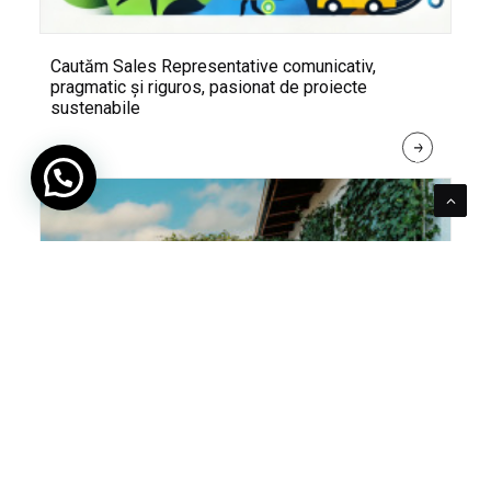
Cautăm Sales Representative comunicativ,
pragmatic și riguros, pasionat de proiecte
sustenabile
R
E
A
D 
M
O
R
E
Pentru verde e mereu loc. Cum poți integra în viața