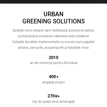
URBAN
GREENING SOLUTIONS
Spațiile verzi urbane care facilitează accesul la natură,
contribuind la creșterea calitatea vieții cotidiene.
Soluțiile durabile implementate cu succes sunt pajiștile
urbane, parcurile, acoperișurile și fațadele verzi.
2010
an de referință pentru România
400
+
angajați proprii
270
K+
mp de spații verzi amenajați