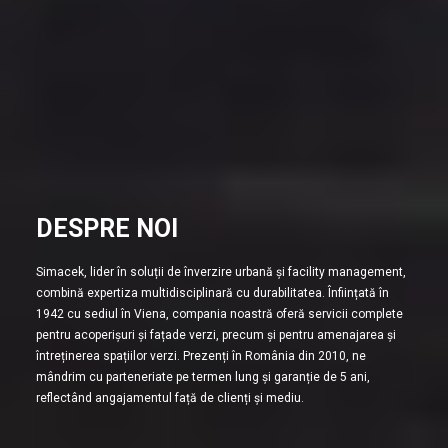
DESPRE NOI
Simacek, lider în soluții de înverzire urbană și facility management,
combină expertiza multidisciplinară cu durabilitatea. Înființată în
1942 cu sediul în Viena, compania noastră oferă servicii complete
pentru acoperișuri și fațade verzi, precum și pentru amenajarea și
întreținerea spațiilor verzi. Prezenți în România din 2010, ne
mândrim cu parteneriate pe termen lung și garanție de 5 ani,
reflectând angajamentul față de clienți și mediu.