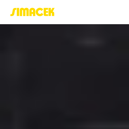
ACASĂ
PORTOFOLIU
BLOG
GREENSTANT
SOLARO
Login / Register