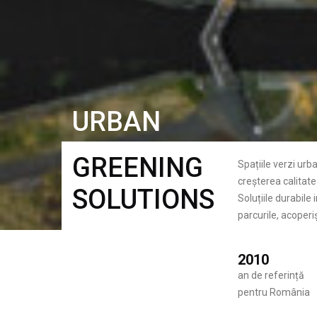
URBAN
GREENING
Spațiile verzi urb
creșterea calitatea
SOLUTIONS
Soluțiile durabile
parcurile, acoperiș
2010
an de referință
pentru România