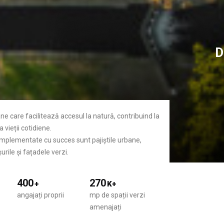
D
ane care facilitează accesul la natură, contribuind la
 vieții cotidiene.
 implementate cu succes sunt pajiștile urbane,
urile și fațadele verzi.
400
270
+
K+
angajați proprii
mp de spații verzi
amenajați