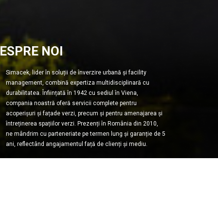
ESPRE NOI
Simacek, lider în soluții de înverzire urbană și facility
management, combină expertiza multidisciplinară cu
durabilitatea. Înființată în 1942 cu sediul în Viena,
compania noastră oferă servicii complete pentru
acoperișuri și fațade verzi, precum și pentru amenajarea și
întreținerea spațiilor verzi. Prezenți în România din 2010,
ne mândrim cu parteneriate pe termen lung și garanție de 5
ani, reflectând angajamentul față de clienți și mediu.