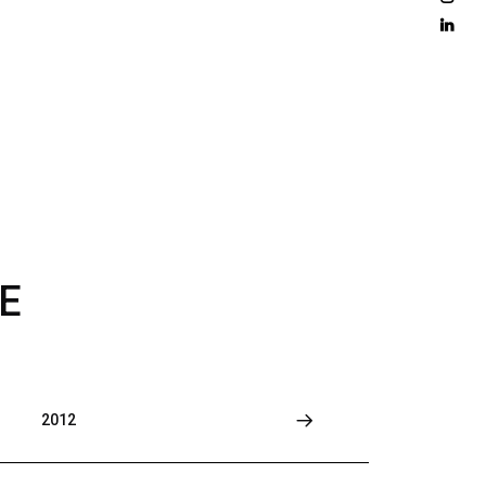
D 
M
O
R
E
E
2012