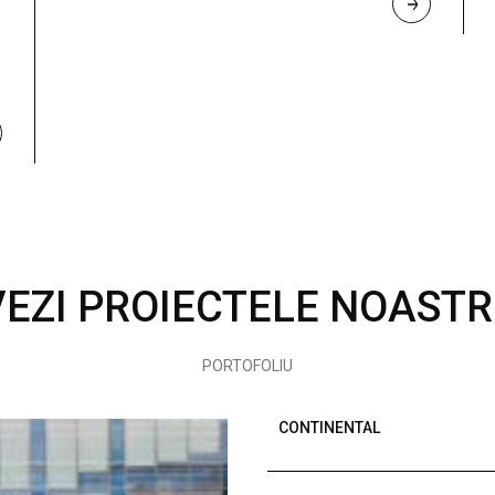
R
E
A
D 
M
O
R
E
VEZI PROIECTELE NOASTR
PORTOFOLIU
CONTINENTAL