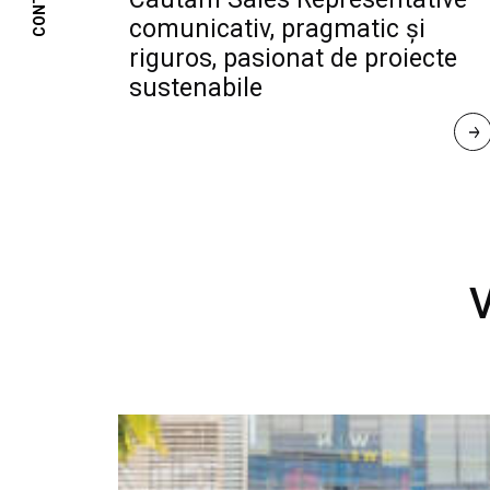
CONTACT
comunicativ, pragmatic și
riguros, pasionat de proiecte
sustenabile
R
E
A
D 
M
O
R
E