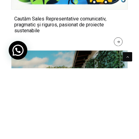
Cautăm Sales Representative comunicativ,
pragmatic și riguros, pasionat de proiecte
sustenabile
R
E
A
D 
M
O
R
E
Pentru verde e mereu loc. Cum poți integra în viața