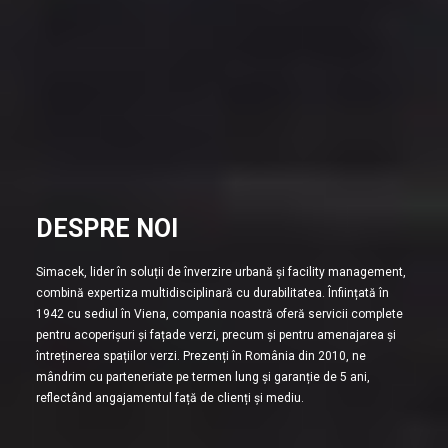
DESPRE NOI
Simacek, lider în soluții de înverzire urbană și facility management,
combină expertiza multidisciplinară cu durabilitatea. Înființată în
1942 cu sediul în Viena, compania noastră oferă servicii complete
pentru acoperișuri și fațade verzi, precum și pentru amenajarea și
întreținerea spațiilor verzi. Prezenți în România din 2010, ne
mândrim cu parteneriate pe termen lung și garanție de 5 ani,
reflectând angajamentul față de clienți și mediu.