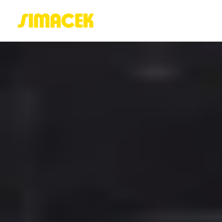
ACASĂ
PORTOFOLIU
BLOG
GREENSTANT
SOLARO
Login / Register