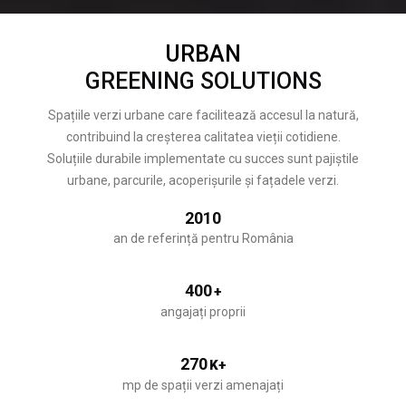
URBAN
GREENING SOLUTIONS
Spațiile verzi urbane care facilitează accesul la natură,
contribuind la creșterea calitatea vieții cotidiene.
Soluțiile durabile implementate cu succes sunt pajiștile
urbane, parcurile, acoperișurile și fațadele verzi.
2010
an de referință pentru România
400
+
angajați proprii
270
K+
mp de spații verzi amenajați