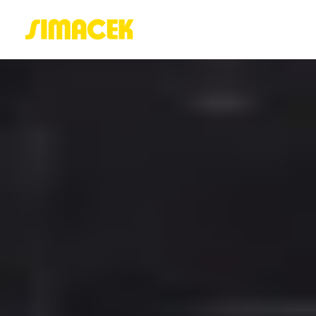
ACASĂ
PORTOFOLIU
BLOG
GREENSTANT
SOLARO
Login / Register