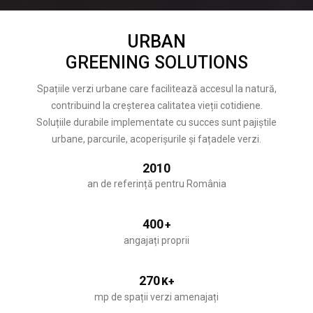
URBAN
GREENING SOLUTIONS
Spațiile verzi urbane care facilitează accesul la natură,
contribuind la creșterea calitatea vieții cotidiene.
Soluțiile durabile implementate cu succes sunt pajiștile
urbane, parcurile, acoperișurile și fațadele verzi.
2010
an de referință pentru România
400
+
angajați proprii
270
K+
mp de spații verzi amenajați