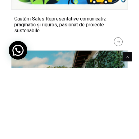
Cautăm Sales Representative comunicativ,
pragmatic și riguros, pasionat de proiecte
sustenabile
R
E
A
D 
M
O
R
E
Pentru verde e mereu loc. Cum poți integra în viața