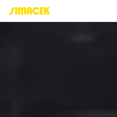
ACASĂ
PORTOFOLIU
BLOG
GREENSTANT
SOLARO
Login / Register