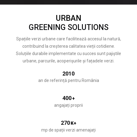
URBAN
GREENING SOLUTIONS
Spațiile verzi urbane care facilitează accesul la natură,
contribuind la creșterea calitatea vieții cotidiene.
Soluțiile durabile implementate cu succes sunt pajiștile
urbane, parcurile, acoperișurile și fațadele verzi.
2010
an de referință pentru România
400
+
angajați proprii
270
K+
mp de spații verzi amenajați