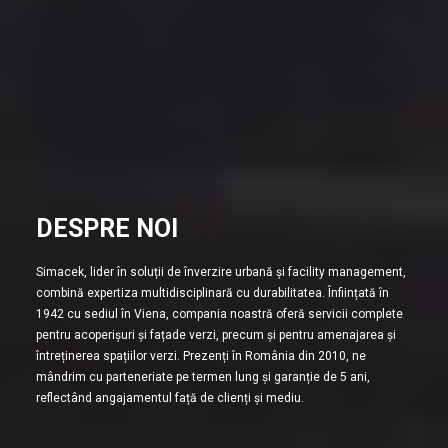
DESPRE NOI
Simacek, lider în soluții de înverzire urbană și facility management,
combină expertiza multidisciplinară cu durabilitatea. Înființată în
1942 cu sediul în Viena, compania noastră oferă servicii complete
pentru acoperișuri și fațade verzi, precum și pentru amenajarea și
întreținerea spațiilor verzi. Prezenți în România din 2010, ne
mândrim cu parteneriate pe termen lung și garanție de 5 ani,
reflectând angajamentul față de clienți și mediu.