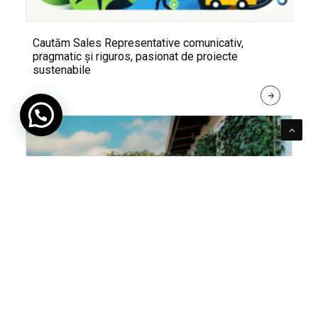
Cautăm Sales Representative comunicativ,
pragmatic și riguros, pasionat de proiecte
sustenabile
R
E
A
D 
M
O
R
E
Pentru verde e mereu loc. Cum poți integra în viața