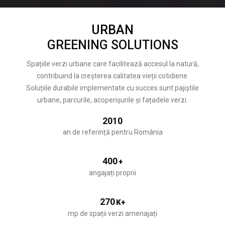
URBAN
GREENING SOLUTIONS
Spațiile verzi urbane care facilitează accesul la natură,
contribuind la creșterea calitatea vieții cotidiene.
Soluțiile durabile implementate cu succes sunt pajiștile
urbane, parcurile, acoperișurile și fațadele verzi.
2010
an de referință pentru România
400
+
angajați proprii
270
K+
mp de spații verzi amenajați