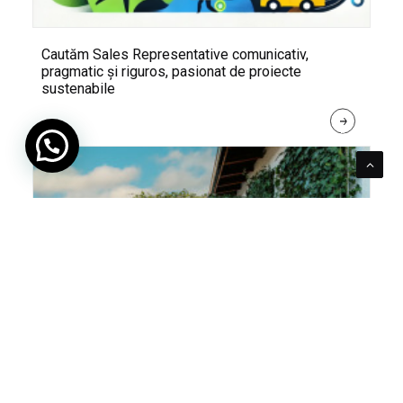
Cautăm Sales Representative comunicativ,
pragmatic și riguros, pasionat de proiecte
sustenabile
R
E
A
D 
M
O
R
E
Pentru verde e mereu loc. Cum poți integra în viața