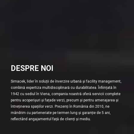
DESPRE NOI
Simacek, lider în soluții de înverzire urbană și facility management,
combină expertiza multidisciplinară cu durabilitatea. Înființată în
1942 cu sediul în Viena, compania noastră oferă servicii complete
pentru acoperișuri și fațade verzi, precum și pentru amenajarea și
întreținerea spațiilor verzi. Prezenți în România din 2010, ne
mândrim cu parteneriate pe termen lung și garanție de 5 ani,
reflectând angajamentul față de clienți și mediu.