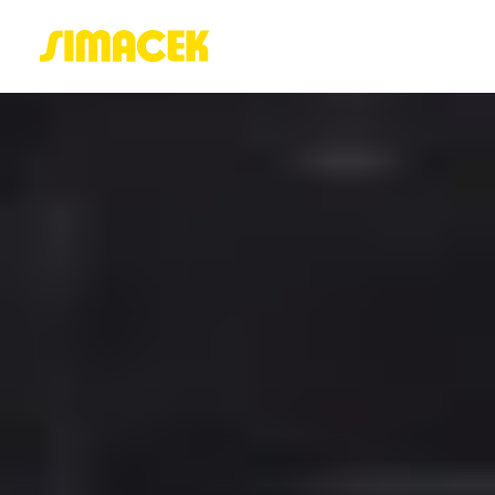
ACASĂ
PORTOFOLIU
BLOG
GREENSTANT
SOLARO
Login / Register