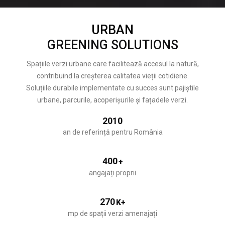
URBAN
GREENING SOLUTIONS
Spațiile verzi urbane care facilitează accesul la natură,
contribuind la creșterea calitatea vieții cotidiene.
Soluțiile durabile implementate cu succes sunt pajiștile
urbane, parcurile, acoperișurile și fațadele verzi.
2010
an de referință pentru România
400
+
angajați proprii
270
K+
mp de spații verzi amenajați