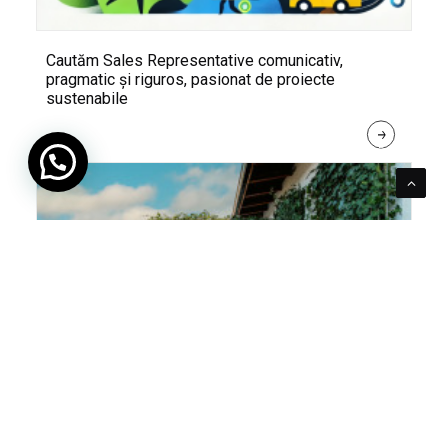
Cautăm Sales Representative comunicativ,
pragmatic și riguros, pasionat de proiecte
sustenabile
R
E
A
D 
M
O
R
E
Pentru verde e mereu loc. Cum poți integra în viața