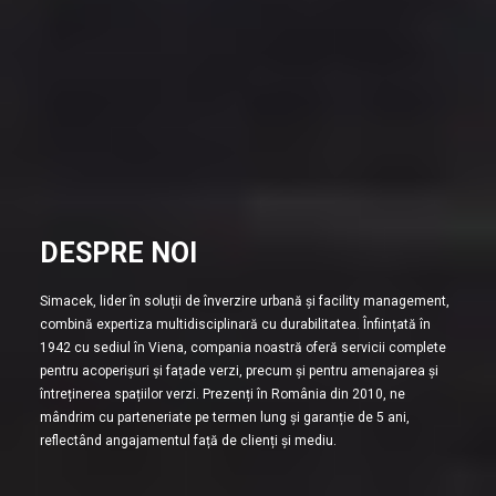
DESPRE NOI
Simacek, lider în soluții de înverzire urbană și facility management,
combină expertiza multidisciplinară cu durabilitatea. Înființată în
1942 cu sediul în Viena, compania noastră oferă servicii complete
pentru acoperișuri și fațade verzi, precum și pentru amenajarea și
întreținerea spațiilor verzi. Prezenți în România din 2010, ne
mândrim cu parteneriate pe termen lung și garanție de 5 ani,
reflectând angajamentul față de clienți și mediu.