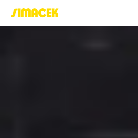
ACASĂ
PORTOFOLIU
BLOG
GREENSTANT
SOLARO
Login / Register