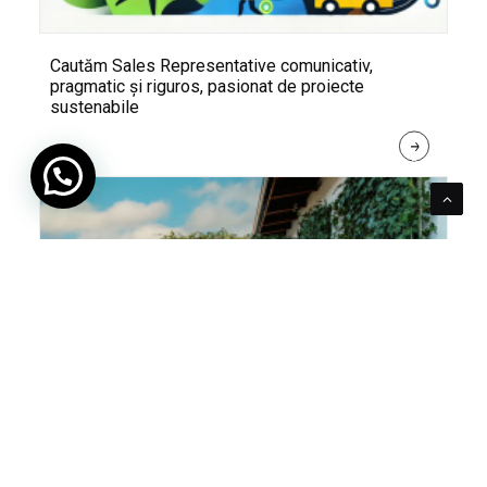
Cautăm Sales Representative comunicativ,
pragmatic și riguros, pasionat de proiecte
sustenabile
R
E
A
D 
M
O
R
E
Pentru verde e mereu loc. Cum poți integra în viața