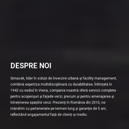
DESPRE NOI
Simacek, lider în soluții de înverzire urbană și facility management,
combină expertiza multidisciplinară cu durabilitatea. Înființată în
1942 cu sediul în Viena, compania noastră oferă servicii complete
pentru acoperișuri și fațade verzi, precum și pentru amenajarea și
întreținerea spațiilor verzi. Prezenți în România din 2010, ne
mândrim cu parteneriate pe termen lung și garanție de 5 ani,
reflectând angajamentul față de clienți și mediu.