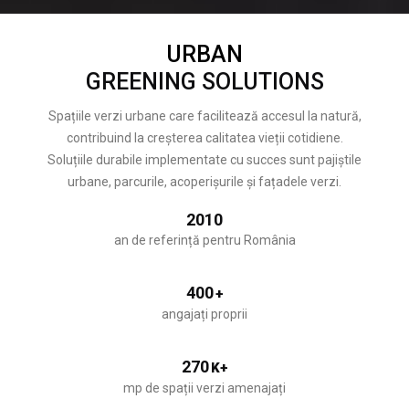
URBAN
GREENING SOLUTIONS
Spațiile verzi urbane care facilitează accesul la natură,
contribuind la creșterea calitatea vieții cotidiene.
Soluțiile durabile implementate cu succes sunt pajiștile
urbane, parcurile, acoperișurile și fațadele verzi.
2010
an de referință pentru România
400
+
angajați proprii
270
K+
mp de spații verzi amenajați