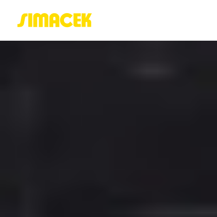
ACASĂ
PORTOFOLIU
BLOG
GREENSTANT
SOLARO
Login / Register