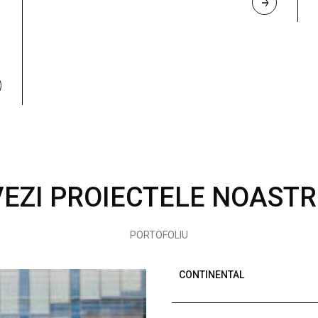
R
E
A
D 
M
O
R
E
VEZI PROIECTELE NOASTR
PORTOFOLIU
CONTINENTAL