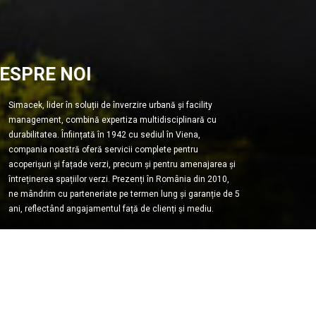
ESPRE NOI
Simacek, lider în soluții de înverzire urbană și facility
management, combină expertiza multidisciplinară cu
durabilitatea. Înființată în 1942 cu sediul în Viena,
compania noastră oferă servicii complete pentru
acoperișuri și fațade verzi, precum și pentru amenajarea și
întreținerea spațiilor verzi. Prezenți în România din 2010,
ne mândrim cu parteneriate pe termen lung și garanție de 5
ani, reflectând angajamentul față de clienți și mediu.