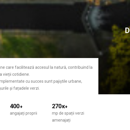
D
ane care facilitează accesul la natură, contribuind la
 vieții cotidiene.
 implementate cu succes sunt pajiștile urbane,
urile și fațadele verzi.
400
270
+
K+
angajați proprii
mp de spații verzi
amenajați