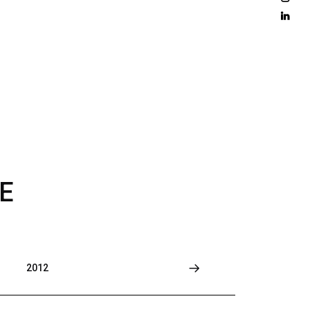
D 
M
O
R
E
E
2012