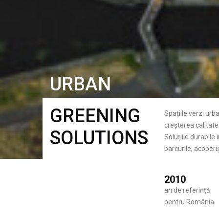
URBAN
GREENING
Spațiile verzi urb
creșterea calitatea
SOLUTIONS
Soluțiile durabile
parcurile, acoperiș
2010
an de referință
pentru România