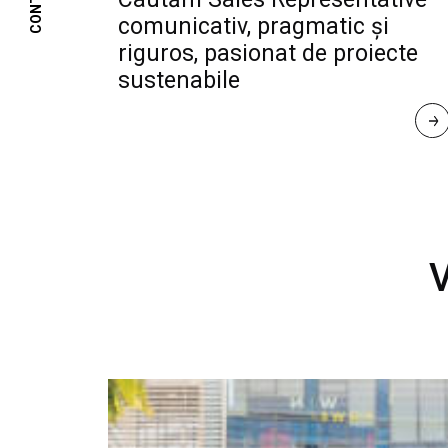
CONTACT
comunicativ, pragmatic și
riguros, pasionat de proiecte
sustenabile
R
E
A
D 
M
O
R
E