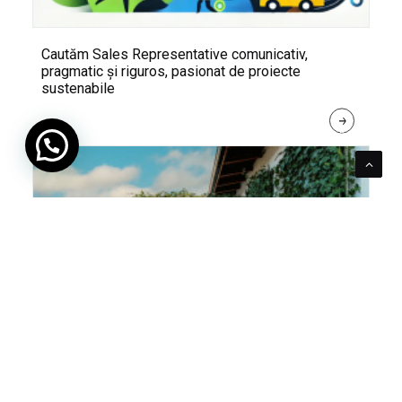
Cautăm Sales Representative comunicativ,
pragmatic și riguros, pasionat de proiecte
sustenabile
R
E
A
D 
M
O
R
E
Pentru verde e mereu loc. Cum poți integra în viața