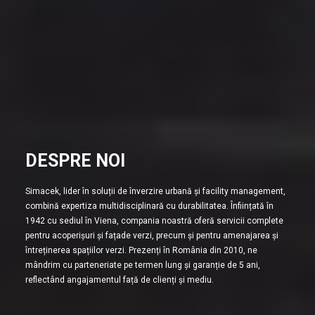
DESPRE NOI
Simacek, lider în soluții de înverzire urbană și facility management,
combină expertiza multidisciplinară cu durabilitatea. Înființată în
1942 cu sediul în Viena, compania noastră oferă servicii complete
pentru acoperișuri și fațade verzi, precum și pentru amenajarea și
întreținerea spațiilor verzi. Prezenți în România din 2010, ne
mândrim cu parteneriate pe termen lung și garanție de 5 ani,
reflectând angajamentul față de clienți și mediu.