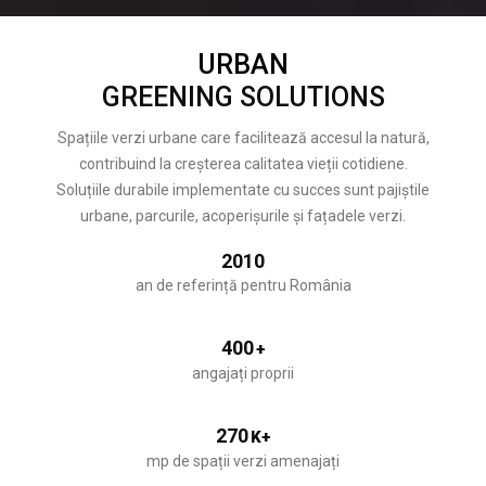
URBAN
GREENING SOLUTIONS
Spațiile verzi urbane care facilitează accesul la natură,
contribuind la creșterea calitatea vieții cotidiene.
Soluțiile durabile implementate cu succes sunt pajiștile
urbane, parcurile, acoperișurile și fațadele verzi.
2010
an de referință pentru România
400
+
angajați proprii
270
K+
mp de spații verzi amenajați