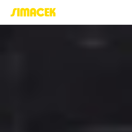
ACASĂ
PORTOFOLIU
BLOG
GREENSTANT
SOLARO
Login / Register