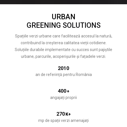
URBAN
GREENING SOLUTIONS
Spațiile verzi urbane care facilitează accesul la natură,
contribuind la creșterea calitatea vieții cotidiene.
Soluțiile durabile implementate cu succes sunt pajiștile
urbane, parcurile, acoperișurile și fațadele verzi.
2010
an de referință pentru România
400
+
angajați proprii
270
K+
mp de spații verzi amenajați