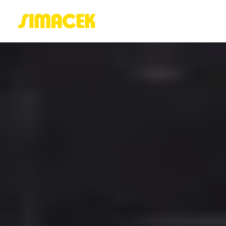
ACASĂ
PORTOFOLIU
BLOG
GREENSTANT
SOLARO
Login / Register