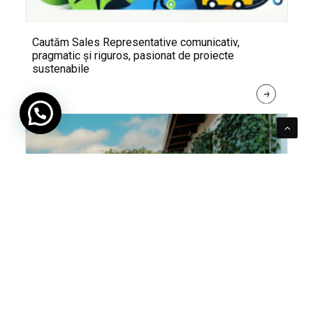
Cautăm Sales Representative comunicativ,
pragmatic și riguros, pasionat de proiecte
sustenabile
R
E
A
D 
M
O
R
E
Pentru verde e mereu loc. Cum poți integra în viața