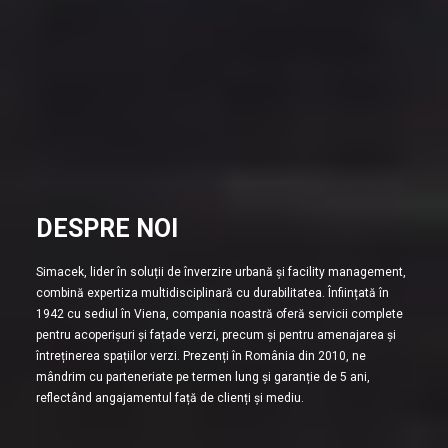
DESPRE NOI
Simacek, lider în soluții de înverzire urbană și facility management,
combină expertiza multidisciplinară cu durabilitatea. Înființată în
1942 cu sediul în Viena, compania noastră oferă servicii complete
pentru acoperișuri și fațade verzi, precum și pentru amenajarea și
întreținerea spațiilor verzi. Prezenți în România din 2010, ne
mândrim cu parteneriate pe termen lung și garanție de 5 ani,
reflectând angajamentul față de clienți și mediu.