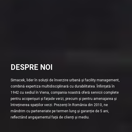
DESPRE NOI
Simacek, lider în soluții de înverzire urbană și facility management,
combină expertiza multidisciplinară cu durabilitatea. Înființată în
1942 cu sediul în Viena, compania noastră oferă servicii complete
pentru acoperișuri și fațade verzi, precum și pentru amenajarea și
întreținerea spațiilor verzi. Prezenți în România din 2010, ne
mândrim cu parteneriate pe termen lung și garanție de 5 ani,
reflectând angajamentul față de clienți și mediu.