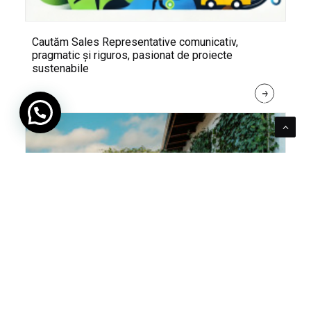
Cautăm Sales Representative comunicativ,
pragmatic și riguros, pasionat de proiecte
sustenabile
R
E
A
D 
M
O
R
E
Pentru verde e mereu loc. Cum poți integra în viața