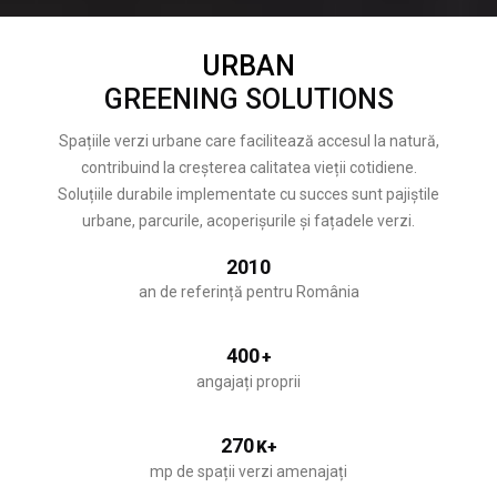
URBAN
GREENING SOLUTIONS
Spațiile verzi urbane care facilitează accesul la natură,
contribuind la creșterea calitatea vieții cotidiene.
Soluțiile durabile implementate cu succes sunt pajiștile
urbane, parcurile, acoperișurile și fațadele verzi.
2010
an de referință pentru România
400
+
angajați proprii
270
K+
mp de spații verzi amenajați