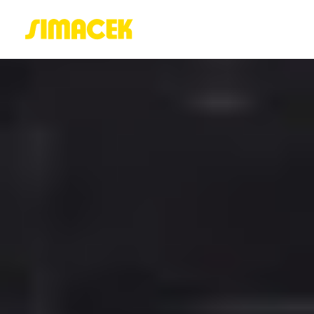
ACASĂ
PORTOFOLIU
BLOG
GREENSTANT
SOLARO
Login / Register